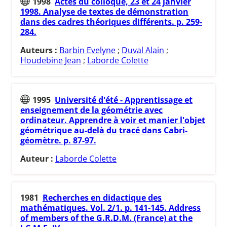
1998
Actes du colloque, 23 et 24 janvier
1998. Analyse de textes de démonstration
dans des cadres théoriques différents. p. 259-
284.
Auteurs :
Barbin Evelyne
;
Duval Alain
;
Houdebine Jean
;
Laborde Colette
1995
Université d'été - Apprentissage et
enseignement de la géométrie avec
ordinateur. Apprendre à voir et manier l'objet
géométrique au-delà du tracé dans Cabri-
géomètre. p. 87-97.
Auteur :
Laborde Colette
1981
Recherches en didactique des
mathématiques. Vol. 2/1. p. 141-145. Address
of members of the G.R.D.M. (France) at the