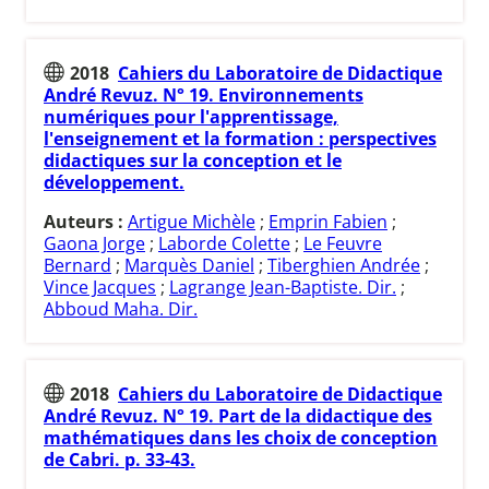
2018
Cahiers du Laboratoire de Didactique
André Revuz. N° 19. Environnements
numériques pour l'apprentissage,
l'enseignement et la formation : perspectives
didactiques sur la conception et le
développement.
Auteurs :
Artigue Michèle
;
Emprin Fabien
;
Gaona Jorge
;
Laborde Colette
;
Le Feuvre
Bernard
;
Marquès Daniel
;
Tiberghien Andrée
;
Vince Jacques
;
Lagrange Jean-Baptiste. Dir.
;
Abboud Maha. Dir.
2018
Cahiers du Laboratoire de Didactique
André Revuz. N° 19. Part de la didactique des
mathématiques dans les choix de conception
de Cabri. p. 33-43.