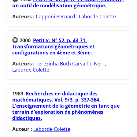
un outil de modélisation géométrique.
Auteurs :
Capponi Bernard
;
Laborde Colette
2000
Petit x. N° 52. p. 43-71.
Transformations géométriques et
configurations en 4ème et 3ème.
Auteurs :
Terezinha Both Carvalho Neri
;
Laborde Colette
1989
Recherches en didactique des
mathématiques. Vol. 9/3. p. 337-364.
L'enseignement de la géométrie en tant que
terrain d'exploration de phénomènes
didactiques.
Auteur :
Laborde Colette