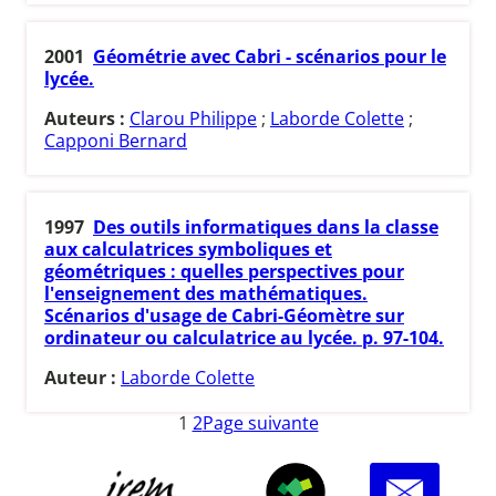
2001
Géométrie avec Cabri - scénarios pour le
lycée.
Auteurs :
Clarou Philippe
;
Laborde Colette
;
Capponi Bernard
1997
Des outils informatiques dans la classe
aux calculatrices symboliques et
géométriques : quelles perspectives pour
l'enseignement des mathématiques.
Scénarios d'usage de Cabri-Géomètre sur
ordinateur ou calculatrice au lycée. p. 97-104.
Auteur :
Laborde Colette
1
2
Page suivante