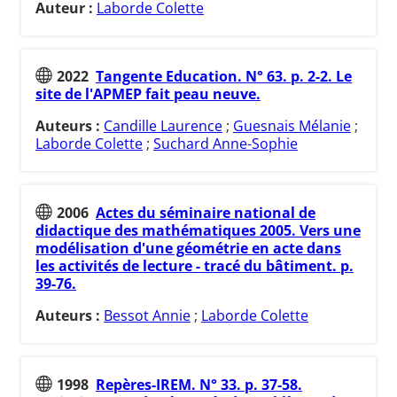
Auteur :
Laborde Colette
2022
Tangente Education. N° 63. p. 2-2. Le
site de l'APMEP fait peau neuve.
Auteurs :
Candille Laurence
;
Guesnais Mélanie
;
Laborde Colette
;
Suchard Anne-Sophie
2006
Actes du séminaire national de
didactique des mathématiques 2005. Vers une
modélisation d'une géométrie en acte dans
les activités de lecture - tracé du bâtiment. p.
39-76.
Auteurs :
Bessot Annie
;
Laborde Colette
1998
Repères-IREM. N° 33. p. 37-58.