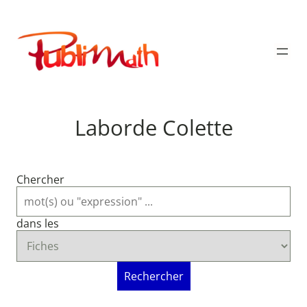
Aller
au
Publimath
contenu
Laborde Colette
Chercher
dans les
Rechercher