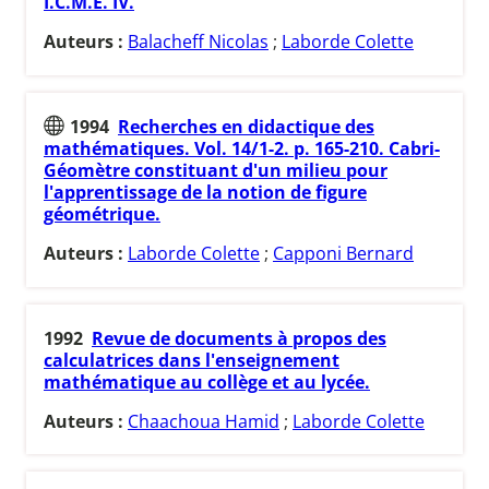
I.C.M.E. IV.
Auteurs :
Balacheff Nicolas
;
Laborde Colette
1994
Recherches en didactique des
mathématiques. Vol. 14/1-2. p. 165-210. Cabri-
Géomètre constituant d'un milieu pour
l'apprentissage de la notion de figure
géométrique.
Auteurs :
Laborde Colette
;
Capponi Bernard
1992
Revue de documents à propos des
calculatrices dans l'enseignement
mathématique au collège et au lycée.
Auteurs :
Chaachoua Hamid
;
Laborde Colette