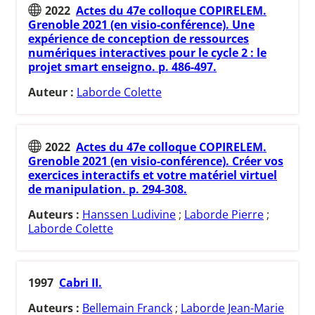
2022
Actes du 47e colloque COPIRELEM.
Grenoble 2021 (en visio-conférence). Une
expérience de conception de ressources
numériques interactives pour le cycle 2 : le
projet smart enseigno. p. 486-497.
Auteur :
Laborde Colette
2022
Actes du 47e colloque COPIRELEM.
Grenoble 2021 (en visio-conférence). Créer vos
exercices interactifs et votre matériel virtuel
de manipulation. p. 294-308.
Auteurs :
Hanssen Ludivine
;
Laborde Pierre
;
Laborde Colette
1997
Cabri II.
Auteurs :
Bellemain Franck
;
Laborde Jean-Marie