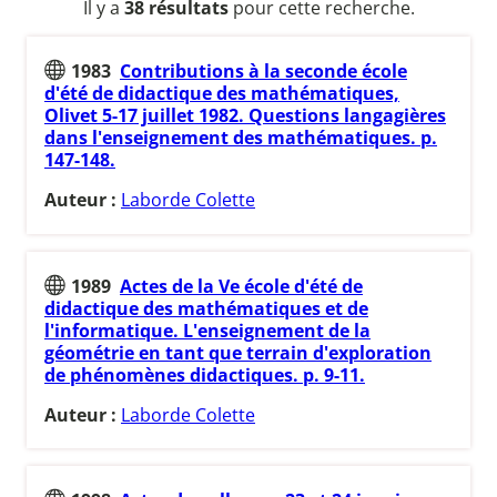
Il y a
38 résultats
pour cette recherche.
1983
Contributions à la seconde école
d'été de didactique des mathématiques,
Olivet 5-17 juillet 1982. Questions langagières
dans l'enseignement des mathématiques. p.
147-148.
Auteur :
Laborde Colette
1989
Actes de la Ve école d'été de
didactique des mathématiques et de
l'informatique. L'enseignement de la
géométrie en tant que terrain d'exploration
de phénomènes didactiques. p. 9-11.
Auteur :
Laborde Colette