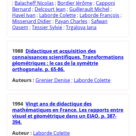
;
Balacheff Nicolas
;
Bordier Jérôme
;
Capponi
Bernard
;
Delcourt Jean
;
Guillerault Michel
;
Havel Ivan
;
Laborde Colette
;
Laborde François
;
Missenard Didier
;
Payan Charles
;
Safwan
Qasem
;
Tessier Sylvie
;
Trgalova Jana
1988
Didactique et acquisition des
connaissances scientifiques. Transformations
géométriques : le cas de la symétrie
orthogonale. p. 65-86.
Auteurs :
Grenier Denise
;
Laborde Colette
1994
Vingt ans de didactique des
mathématiques en France. Les rapports entre
visuel et géométrique dans un EIAO. p. 387-
394.
Auteur :
Laborde Colette