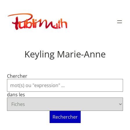
Aller
au
Publimath
contenu
Keyling Marie-Anne
Chercher
dans les
Rechercher