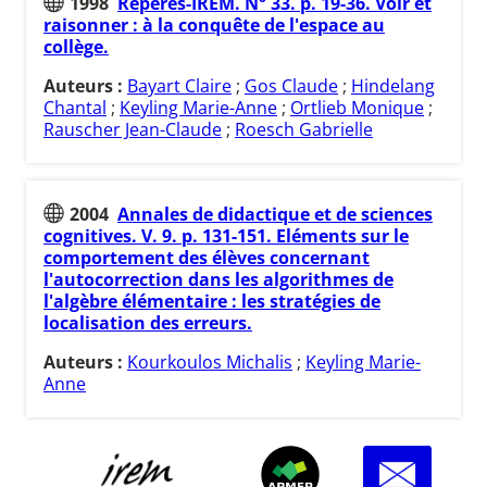
1998
Repères-IREM. N° 33. p. 19-36. Voir et
raisonner : à la conquête de l'espace au
collège.
Auteurs :
Bayart Claire
;
Gos Claude
;
Hindelang
Chantal
;
Keyling Marie-Anne
;
Ortlieb Monique
;
Rauscher Jean-Claude
;
Roesch Gabrielle
2004
Annales de didactique et de sciences
cognitives. V. 9. p. 131-151. Eléments sur le
comportement des élèves concernant
l'autocorrection dans les algorithmes de
l'algèbre élémentaire : les stratégies de
localisation des erreurs.
Auteurs :
Kourkoulos Michalis
;
Keyling Marie-
Anne