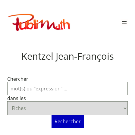
Aller
au
Publimath
contenu
Kentzel Jean-François
Chercher
dans les
Rechercher