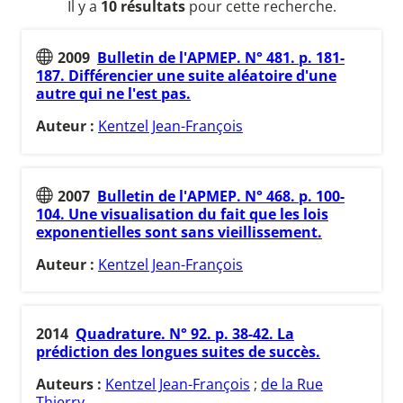
Il y a
10 résultats
pour cette recherche.
2009
Bulletin de l'APMEP. N° 481. p. 181-
187. Différencier une suite aléatoire d'une
autre qui ne l'est pas.
Auteur :
Kentzel Jean-François
2007
Bulletin de l'APMEP. N° 468. p. 100-
104. Une visualisation du fait que les lois
exponentielles sont sans vieillissement.
Auteur :
Kentzel Jean-François
2014
Quadrature. N° 92. p. 38-42. La
prédiction des longues suites de succès.
Auteurs :
Kentzel Jean-François
;
de la Rue
Thierry