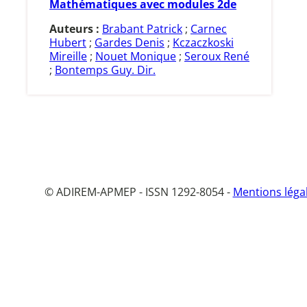
Mathématiques avec modules 2de
Auteurs :
Brabant Patrick
;
Carnec
Hubert
;
Gardes Denis
;
Kczaczkoski
Mireille
;
Nouet Monique
;
Seroux René
;
Bontemps Guy. Dir.
© ADIREM-APMEP - ISSN 1292-8054 -
Mentions léga