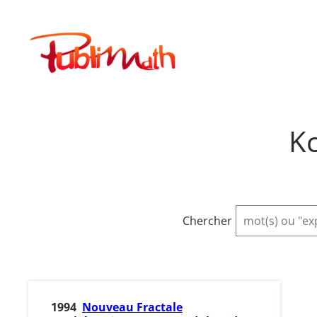
Aller
au
Publimath
contenu
Kc
Chercher
1994
Nouveau Fractale