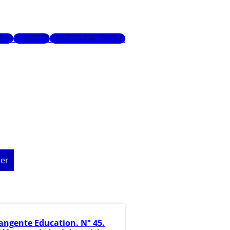
urs
Glossaire
Recherche avancée
er
angente Education. N° 45.