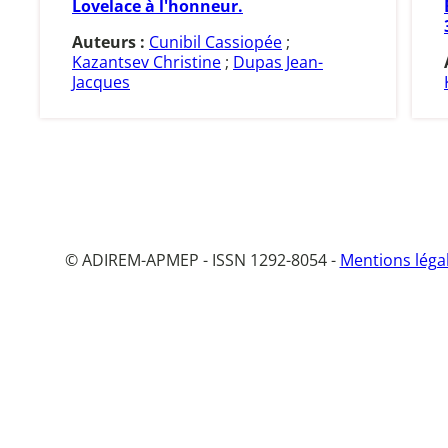
Lovelace à l'honneur.
Auteurs :
Cunibil Cassiopée
;
Kazantsev Christine
;
Dupas Jean-
Jacques
© ADIREM-APMEP - ISSN 1292-8054 -
Mentions léga