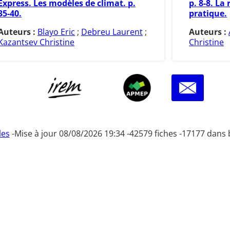
Express. Les modèles de climat. p.
p. 8-8. La
35-40.
pratique.
Auteurs :
Blayo Eric
;
Debreu Laurent
;
Auteurs :
Kazantsev Christine
Christine
les
-
Mise à jour 08/08/2026 19:34 -
42579 fiches -
17177 dans 