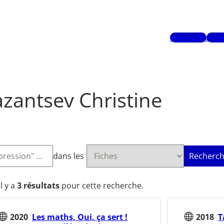
Mots-clés
Aute
zantsev Christine
dans les
Recherch
Il y a
3 résultats
pour cette recherche.
2020
Les maths, Oui, ça sert !
2018
T