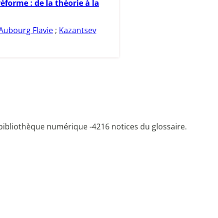
 réforme : de la théorie à la
Aubourg Flavie
;
Kazantsev
bibliothèque numérique -
4216 notices du glossaire.