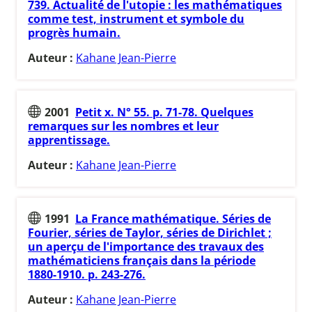
739. Actualité de l'utopie : les mathématiques
comme test, instrument et symbole du
progrès humain.
Auteur :
Kahane Jean-Pierre
2001
Petit x. N° 55. p. 71-78. Quelques
remarques sur les nombres et leur
apprentissage.
Auteur :
Kahane Jean-Pierre
1991
La France mathématique. Séries de
Fourier, séries de Taylor, séries de Dirichlet ;
un aperçu de l'importance des travaux des
mathématiciens français dans la période
1880-1910. p. 243-276.
Auteur :
Kahane Jean-Pierre