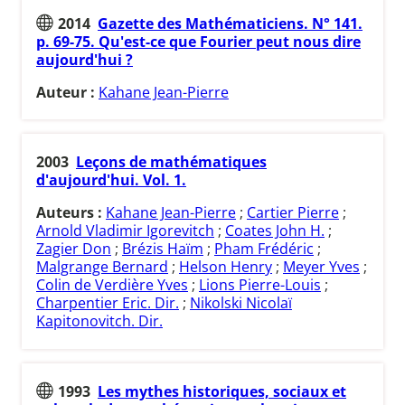
2014
Gazette des Mathématiciens. N° 141.
p. 69-75. Qu'est-ce que Fourier peut nous dire
aujourd'hui ?
Auteur :
Kahane Jean-Pierre
2003
Leçons de mathématiques
d'aujourd'hui. Vol. 1.
Auteurs :
Kahane Jean-Pierre
;
Cartier Pierre
;
Arnold Vladimir Igorevitch
;
Coates John H.
;
Zagier Don
;
Brézis Haïm
;
Pham Frédéric
;
Malgrange Bernard
;
Helson Henry
;
Meyer Yves
;
Colin de Verdière Yves
;
Lions Pierre-Louis
;
Charpentier Eric. Dir.
;
Nikolski Nicolaï
Kapitonovitch. Dir.
1993
Les mythes historiques, sociaux et