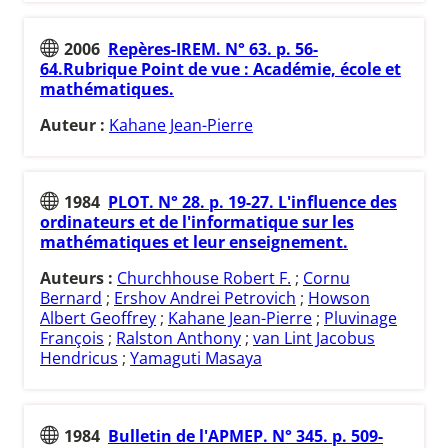
2006
Repères-IREM. N° 63. p. 56-
64.Rubrique Point de vue : Académie, école et
mathématiques.
Auteur :
Kahane Jean-Pierre
1984
PLOT. N° 28. p. 19-27. L'influence des
ordinateurs et de l'informatique sur les
mathématiques et leur enseignement.
Auteurs :
Churchhouse Robert F.
;
Cornu
Bernard
;
Ershov Andrei Petrovich
;
Howson
Albert Geoffrey
;
Kahane Jean-Pierre
;
Pluvinage
François
;
Ralston Anthony
;
van Lint Jacobus
Hendricus
;
Yamaguti Masaya
1984
Bulletin de l'APMEP. N° 345. p. 509-