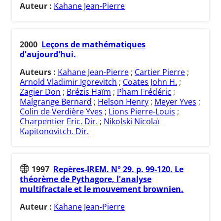
Auteur :
Kahane Jean-Pierre
2000
Leçons de mathématiques
d'aujourd'hui.
Auteurs :
Kahane Jean-Pierre
;
Cartier Pierre
;
Arnold Vladimir Igorevitch
;
Coates John H.
;
Zagier Don
;
Brézis Haïm
;
Pham Frédéric
;
Malgrange Bernard
;
Helson Henry
;
Meyer Yves
;
Colin de Verdière Yves
;
Lions Pierre-Louis
;
Charpentier Eric. Dir.
;
Nikolski Nicolaï
Kapitonovitch. Dir.
1997
Repères-IREM. N° 29. p. 99-120. Le
théorème de Pythagore, l'analyse
multifractale et le mouvement brownien.
Auteur :
Kahane Jean-Pierre