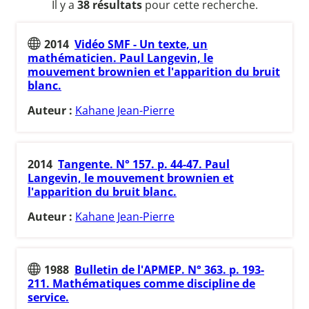
Il y a
38 résultats
pour cette recherche.
2014
Vidéo SMF - Un texte, un
mathématicien. Paul Langevin, le
mouvement brownien et l'apparition du bruit
blanc.
Auteur :
Kahane Jean-Pierre
2014
Tangente. N° 157. p. 44-47. Paul
Langevin, le mouvement brownien et
l'apparition du bruit blanc.
Auteur :
Kahane Jean-Pierre
1988
Bulletin de l'APMEP. N° 363. p. 193-
211. Mathématiques comme discipline de
service.