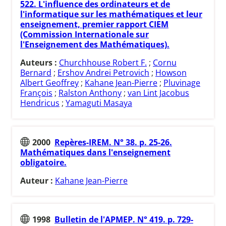
522. L'influence des ordinateurs et de
l'informatique sur les mathématiques et leur
enseignement, premier rapport CIEM
(Commission Internationale sur
l'Enseignement des Mathématiques).
Auteurs :
Churchhouse Robert F.
;
Cornu
Bernard
;
Ershov Andrei Petrovich
;
Howson
Albert Geoffrey
;
Kahane Jean-Pierre
;
Pluvinage
François
;
Ralston Anthony
;
van Lint Jacobus
Hendricus
;
Yamaguti Masaya
2000
Repères-IREM. N° 38. p. 25-26.
Mathématiques dans l'enseignement
obligatoire.
Auteur :
Kahane Jean-Pierre
1998
Bulletin de l'APMEP. N° 419. p. 729-