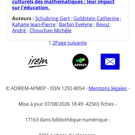
culturels des mathématiques : leur impact
sur l'éducation.
Auteurs :
Schubring Gert
;
Goldstein Catherine
;
Kahane Jean-Pierre
;
Barbin Evelyne
;
Revuz
André
;
Chouchan Michèle
1
2
Page suivante
© ADIREM-APMEP - ISSN 1292-8054 -
Mentions légales
-
Mise à jour 07/08/2026 18:49 -
42565 fiches -
17163 dans bibliothèque numérique -