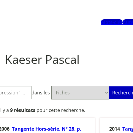
Mots-clés
Aute
Kaeser Pascal
dans les
Recherch
Il y a
9 résultats
pour cette recherche.
2006
Tangente Hors-série. N° 28. p.
2014
Tang