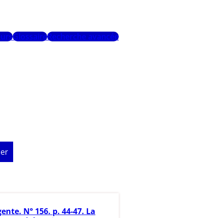
urs
Glossaire
Recherche avancée
er
ente. N° 156. p. 44-47. La