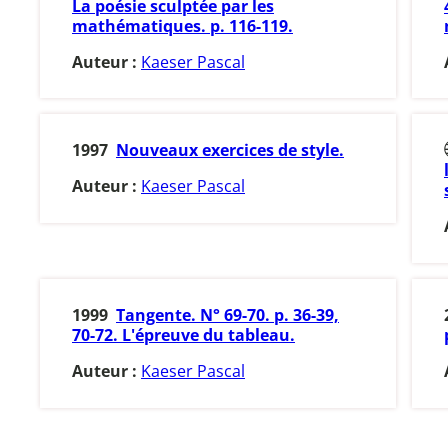
La poésie sculptée par les
mathématiques. p. 116-119.
Auteur :
Kaeser Pascal
1997
Nouveaux exercices de style.
Auteur :
Kaeser Pascal
1999
Tangente. N° 69-70. p. 36-39,
70-72. L'épreuve du tableau.
Auteur :
Kaeser Pascal