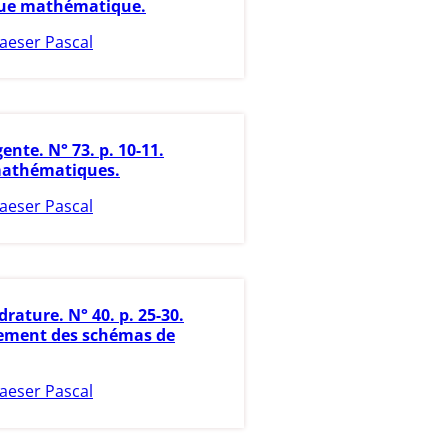
que mathématique.
aeser Pascal
ente. N° 73. p. 10-11.
athématiques.
aeser Pascal
rature. N° 40. p. 25-30.
ment des schémas de
aeser Pascal