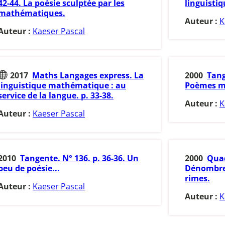
42-44. La poésie sculptée par les
linguisti
mathématiques.
Auteur :
K
Auteur :
Kaeser Pascal
2017
Maths Langages express. La
2000
Tang
linguistique mathématique : au
Poèmes m
service de la langue. p. 33-38.
Auteur :
K
Auteur :
Kaeser Pascal
2010
Tangente. N° 136. p. 36-36. Un
2000
Quad
peu de poésie...
Dénombre
rimes.
Auteur :
Kaeser Pascal
Auteur :
K