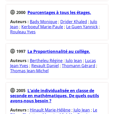
2000
Pourcentages à tous les étages.
Auteurs :
Bady Monique
;
Drider Khaled
;
Julo
Jean
;
Kerboeuf Marie-Paule
;
Le Guen Yannick
;
Rouleau Yves
1997
La Proportionnalité au collège.
Auteurs :
Bertheleu Régine
;
Julo Jean
;
Lucas
Jean-Yves
;
Revault Daniel
;
Thomann Gérard
;
Thomas Jean-Michel
2005
L'aide individualisée en classe de
seconde en mathématiques. De quels outils
avons-nous besoin ?
Auteurs :
Hinault Marie-Hélène
;
Julo Jean
;
Le