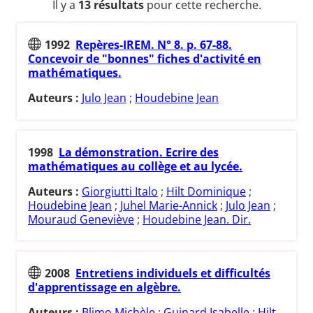
Il y a
13 résultats
pour cette recherche.
1992
Repères-IREM. N° 8. p. 67-88.
Concevoir de "bonnes" fiches d'activité en
mathématiques.
Auteurs :
Julo Jean
;
Houdebine Jean
1998
La démonstration. Ecrire des
mathématiques au collège et au lycée.
Auteurs :
Giorgiutti Italo
;
Hilt Dominique
;
Houdebine Jean
;
Juhel Marie-Annick
;
Julo Jean
;
Mouraud Geneviève
;
Houdebine Jean. Dir.
2008
Entretiens individuels et difficultés
d'apprentissage en algèbre.
Auteurs :
Blimo Michèle
;
Guinard Isabelle
;
Hilt