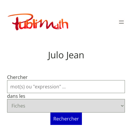
Aller
au
Publimath
contenu
Julo Jean
Chercher
dans les
Rechercher