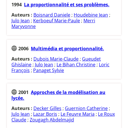
1994
La proportionnalité et ses problèmes.
Auteurs :
Boisnard Daniele
;
Houdebine Jean
;
Julo Jean
;
Kerboeuf Marie-Paule
;
Merri
Maryvonne
2006
Multimédia et proportionnalité.
Auteurs :
Dubois Marie-Claude
;
Gueudet
Ghislaine
;
Julo Jean
;
Le Bihan Christine
;
Loric
François
;
Panaget Sylvie
2001
Approches de la modélisation au
lycée.
Auteurs :
Decker Gilles
;
Guernion Catherine
;
Julo Jean
;
Lazar Boris
;
Le Feuvre Maria
;
Le Roux
Claude
;
Zougagh Abdelmajid