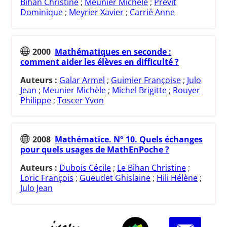
Bihan Christine
;
Meunier Michèle
;
Previt
Dominique
;
Meyrier Xavier
;
Carrié Anne
2000
Mathématiques en seconde :
comment aider les élèves en difficulté ?
Auteurs :
Galar Armel
;
Guimier Françoise
;
Julo
Jean
;
Meunier Michèle
;
Michel Brigitte
;
Rouyer
Philippe
;
Toscer Yvon
2008
Mathématice. N° 10. Quels échanges
pour quels usages de MathEnPoche ?
Auteurs :
Dubois Cécile
;
Le Bihan Christine
;
Loric François
;
Gueudet Ghislaine
;
Hili Hélène
;
Julo Jean