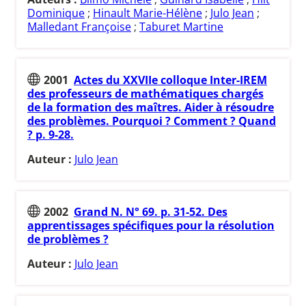
Dominique
;
Hinault Marie-Hélène
;
Julo Jean
;
Malledant Françoise
;
Taburet Martine
2001
Actes du XXVIIe colloque Inter-IREM
des professeurs de mathématiques chargés
de la formation des maîtres. Aider à résoudre
des problèmes. Pourquoi ? Comment ? Quand
? p. 9-28.
Auteur :
Julo Jean
2002
Grand N. N° 69. p. 31-52. Des
apprentissages spécifiques pour la résolution
de problèmes ?
Auteur :
Julo Jean