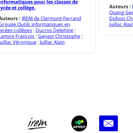
informatiques pour les classes de
Auteurs :
lycée et collège.
Quang Gen
Auteurs :
IREM de Clermont-Ferrand
Dubois Chr
Groupe Outils informatiques en
Juillac Alai
lycées-collèges
;
Ducros Delphine
;
Lemire François
;
Genest Christophe
;
Juillac Véronique
;
Juillac Alain