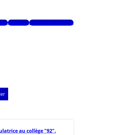
urs
Glossaire
Recherche avancée
er
ulatrice au collège "92".