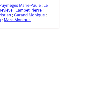
Puymèges Marie-Paule
;
Le
eviève
;
Campet Pierre
;
istian
;
Garand Monique
;
n
;
Maze Monique