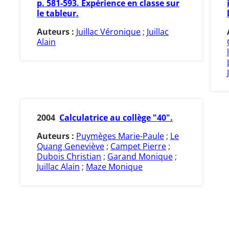
p. 581-593. Expérience en classe sur
le tableur.
Auteurs :
Juillac Véronique
;
Juillac
Alain
2004
Calculatrice au collège "40".
Auteurs :
Puymèges Marie-Paule
;
Le
Quang Geneviève
;
Campet Pierre
;
Dubois Christian
;
Garand Monique
;
Juillac Alain
;
Maze Monique