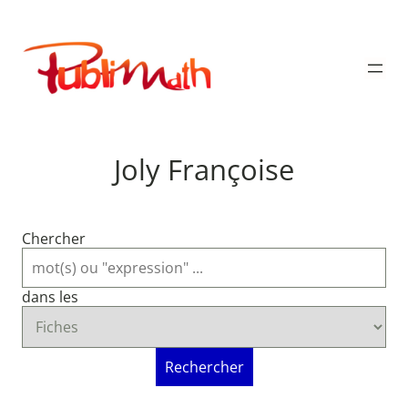
Aller
au
Publimath
contenu
Joly Françoise
Chercher
dans les
Rechercher