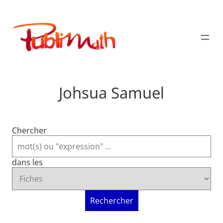
Aller
au
Publimath
contenu
Johsua Samuel
Chercher
dans les
Rechercher