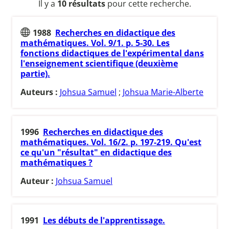
Il y a
10 résultats
pour cette recherche.
1988
Recherches en didactique des
mathématiques. Vol. 9/1. p. 5-30. Les
fonctions didactiques de l'expérimental dans
l'enseignement scientifique (deuxième
partie).
Auteurs :
Johsua Samuel
;
Johsua Marie-Alberte
1996
Recherches en didactique des
mathématiques. Vol. 16/2. p. 197-219. Qu'est
ce qu'un "résultat" en didactique des
mathématiques ?
Auteur :
Johsua Samuel
1991
Les débuts de l'apprentissage.