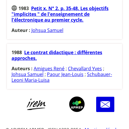
1983
Petit x. N° 2. p. 35-48. Les objectifs
"implicites " de l'enseignement de
l'électronique au premier cycle.
Auteur :
Johsua Samuel
1988
Le contrat didactique : différentes
approches.
Auteurs :
Amigues René
;
Chevallard Yves
;
Johsua Samuel
;
Paour Jean-Louis
;
Schubauer-
Leoni Maria-Luisa