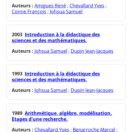
Auteurs :
Amigues René
;
Chevallard Yves
;
Conne François
;
Johsua Samuel
2003
Introduction à la didactique des
sciences et des mathématiques.
Auteurs :
Johsua Samuel
;
Dupin Jean-Jacques
1993
Introduction à la didactique des
sciences et des mathématiques.
Auteurs :
Johsua Samuel
;
Dupin Jean-Jacques
1989
Arithmétique, algèbre, modélisation.
Etapes d'une recherche.
Auteurs :
Chevallard Yves
;
Benarroche Marcel
;