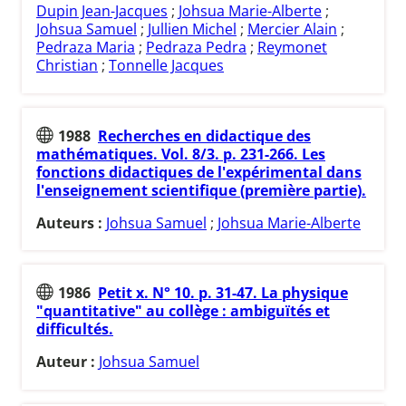
Dupin Jean-Jacques
;
Johsua Marie-Alberte
;
Johsua Samuel
;
Jullien Michel
;
Mercier Alain
;
Pedraza Maria
;
Pedraza Pedra
;
Reymonet
Christian
;
Tonnelle Jacques
1988
Recherches en didactique des
mathématiques. Vol. 8/3. p. 231-266. Les
fonctions didactiques de l'expérimental dans
l'enseignement scientifique (première partie).
Auteurs :
Johsua Samuel
;
Johsua Marie-Alberte
1986
Petit x. N° 10. p. 31-47. La physique
"quantitative" au collège : ambiguïtés et
difficultés.
Auteur :
Johsua Samuel