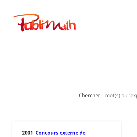
Aller
au
Publimath
contenu
Chercher
2001
Concours externe de