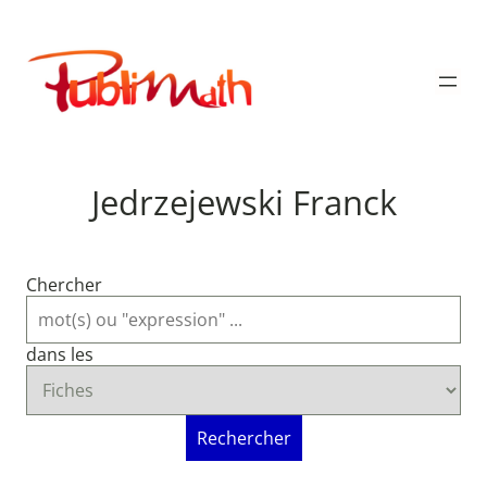
Aller
au
Publimath
contenu
Jedrzejewski Franck
Chercher
dans les
Rechercher