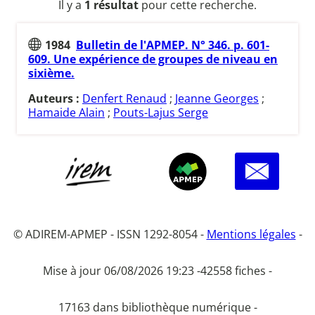
Il y a
1 résultat
pour cette recherche.
1984
Bulletin de l'APMEP. N° 346. p. 601-
609. Une expérience de groupes de niveau en
sixième.
Auteurs :
Denfert Renaud
;
Jeanne Georges
;
Hamaide Alain
;
Pouts-Lajus Serge
© ADIREM-APMEP - ISSN 1292-8054 -
Mentions légales
-
Mise à jour 06/08/2026 19:23 -
42558 fiches -
17163 dans bibliothèque numérique -