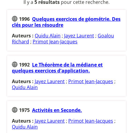
Il y a
5 résultats
pour cette recherche.
1996
Quelques exercices de géométrie. Des
clés pour les résoudre
Auteurs :
Quidu Alain
;
Jayez Laurent
;
Goalou
Richard
;
Primot Jean-Jacques
1992
Le Théorème de la médiane et
quelques exercices d'application.
Auteurs :
Jayez Laurent
;
Primot Jean-Jacques
;
Quidu Alain
1975
Activités en Seconde.
Auteurs :
Jayez Laurent
;
Primot Jean-Jacques
;
Quidu Alain