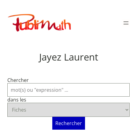
Aller
au
Publimath
contenu
Jayez Laurent
Chercher
dans les
Rechercher