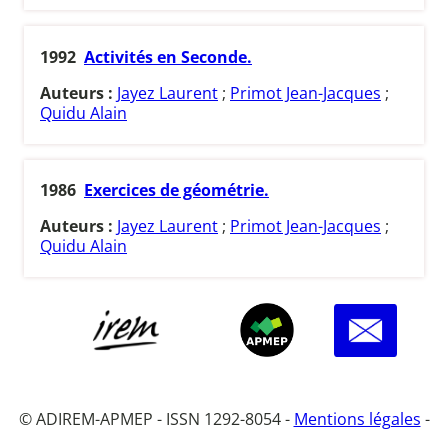
1992
Activités en Seconde.
Auteurs :
Jayez Laurent
;
Primot Jean-Jacques
;
Quidu Alain
1986
Exercices de géométrie.
Auteurs :
Jayez Laurent
;
Primot Jean-Jacques
;
Quidu Alain
© ADIREM-APMEP - ISSN 1292-8054 -
Mentions légales
-