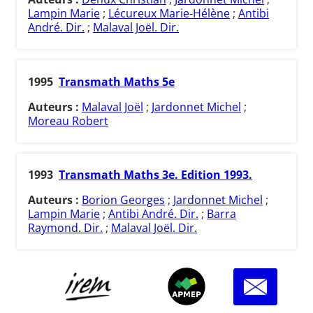
Lampin Marie
;
Lécureux Marie-Hélène
;
Antibi
André. Dir.
;
Malaval Joël. Dir.
1995
Transmath Maths 5e
Auteurs :
Malaval Joël
;
Jardonnet Michel
;
Moreau Robert
1993
Transmath Maths 3e. Edition 1993.
Auteurs :
Borion Georges
;
Jardonnet Michel
;
Lampin Marie
;
Antibi André. Dir.
;
Barra
Raymond. Dir.
;
Malaval Joël. Dir.