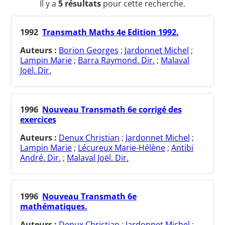
Il y a
5 résultats
pour cette recherche.
1992
Transmath Maths 4e Edition 1992.
Auteurs :
Borion Georges
;
Jardonnet Michel
;
Lampin Marie
;
Barra Raymond. Dir.
;
Malaval
Joël. Dir.
1996
Nouveau Transmath 6e corrigé des
exercices
Auteurs :
Denux Christian
;
Jardonnet Michel
;
Lampin Marie
;
Lécureux Marie-Hélène
;
Antibi
André. Dir.
;
Malaval Joël. Dir.
1996
Nouveau Transmath 6e
mathématiques.
Auteurs :
Denux Christian
;
Jardonnet Michel
;