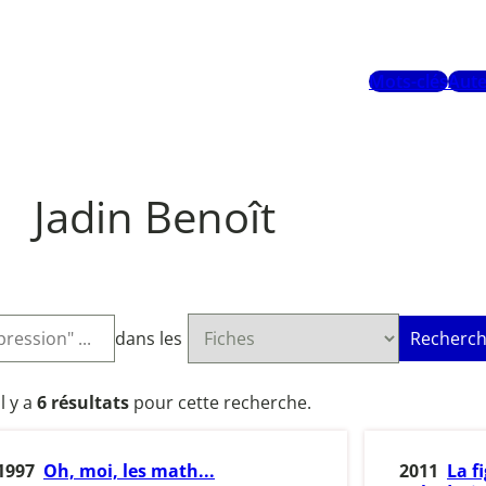
Mots-clés
Aute
Jadin Benoît
dans les
Recherch
Il y a
6 résultats
pour cette recherche.
1997
Oh, moi, les math...
2011
La f