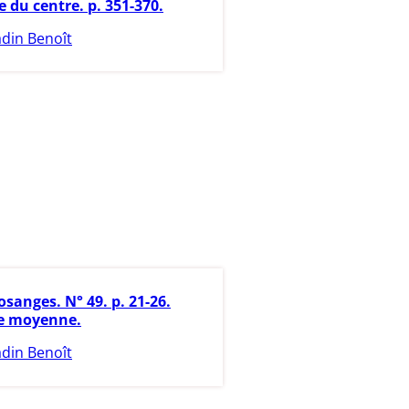
te du centre. p. 351-370.
adin Benoît
osanges. N° 49. p. 21-26.
se moyenne.
adin Benoît