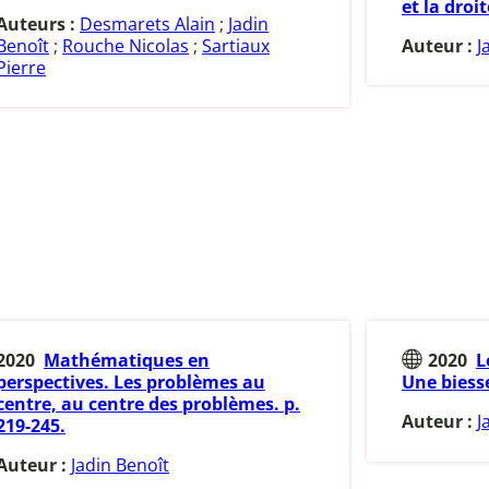
et la droi
Auteurs :
Desmarets Alain
;
Jadin
Benoît
;
Rouche Nicolas
;
Sartiaux
Auteur :
J
Pierre
2020
Mathématiques en
2020
L
perspectives. Les problèmes au
Une bies
centre, au centre des problèmes. p.
Auteur :
J
219-245.
Auteur :
Jadin Benoît