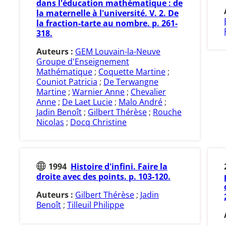
dans l'éducation mathématique : de
la maternelle à l'université. V. 2. De
la fraction-tarte au nombre. p. 261-
318.
Auteurs :
GEM Louvain-la-Neuve
Groupe d'Enseignement
Mathématique
;
Coquette Martine
;
Couniot Patricia
;
De Terwangne
Martine
;
Warnier Anne
;
Chevalier
Anne
;
De Laet Lucie
;
Malo André
;
Jadin Benoît
;
Gilbert Thérèse
;
Rouche
Nicolas
;
Docq Christine
1994
Histoire d'infini. Faire la
droite avec des points. p. 103-120.
Auteurs :
Gilbert Thérèse
;
Jadin
Benoît
;
Tilleuil Philippe