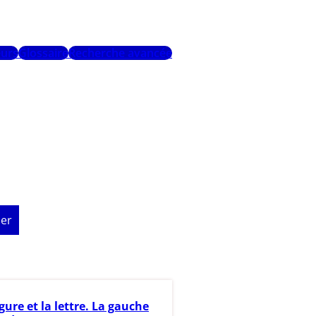
urs
Glossaire
Recherche avancée
er
igure et la lettre. La gauche