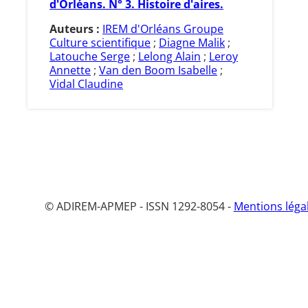
d'Orléans. N° 3. Histoire d'aires.
Auteurs :
IREM d'Orléans Groupe
Culture scientifique
;
Diagne Malik
;
Latouche Serge
;
Lelong Alain
;
Leroy
Annette
;
Van den Boom Isabelle
;
Vidal Claudine
© ADIREM-APMEP - ISSN 1292-8054 -
Mentions léga