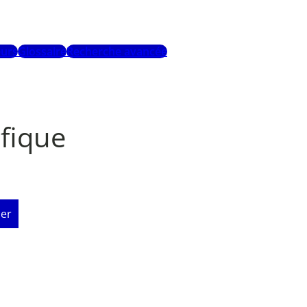
urs
Glossaire
Recherche avancée
fique
er