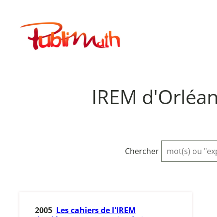
Aller
au
Publimath
contenu
IREM d'Orléan
Chercher
2005
Les cahiers de l'IREM