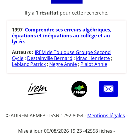
Il y a
1 résultat
pour cette recherche.
1997
Comprendre ses erreurs algébriques,
équations et inéquations au collège et au
lycée.
Auteurs :
IREM de Toulouse Groupe Second
Cycle
;
Destainville Bernard
;
Idrac Henriette
;
Leblanc Patrick
;
Negre Annie
;
Pialot Annie
© ADIREM-APMEP - ISSN 1292-8054 -
Mentions légales
-
Mise à jour 06/08/2026 19:23 -
42558 fiches -