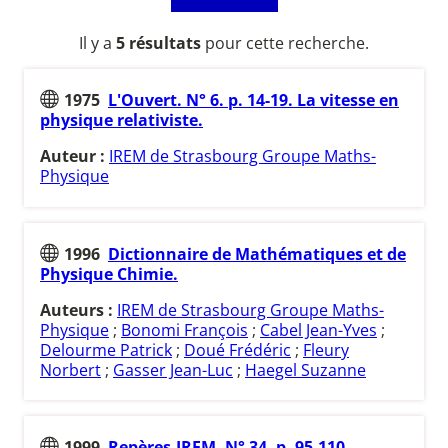
Il y a
5 résultats
pour cette recherche.
1975
L'Ouvert. N° 6. p. 14-19. La vitesse en
physique relativiste.
Auteur :
IREM de Strasbourg Groupe Maths-
Physique
1996
Dictionnaire de Mathématiques et de
Physique Chimie.
Auteurs :
IREM de Strasbourg Groupe Maths-
Physique
;
Bonomi François
;
Cabel Jean-Yves
;
Delourme Patrick
;
Doué Frédéric
;
Fleury
Norbert
;
Gasser Jean-Luc
;
Haegel Suzanne
1999
Repères-IREM. N° 34. p. 95-110.