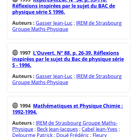
Réflexions inspirées par le sujet du BAC de
physique série S 1996.
Auteurs :
Gasser Jean-Luc
;
IREM de Strasbourg
Groupe Maths-Physique
1997
L'Ouvert. N° 88. p. 26-39. Réflexions
inspirées par le sujet du Bac de physique série
S - 1996.
Auteurs :
Gasser Jean-Luc
;
IREM de Strasbourg
Groupe Maths-Physique
1994
Mathématiques et Physique Chimie :
1992-1994.
Auteurs :
IREM de Strasbourg Groupe Maths-
Physique
;
Beck Jean-Jacques
;
Cabel Jean-Yves
;
Delourme Patrick
;
Doué Frédéric
;
Fleury