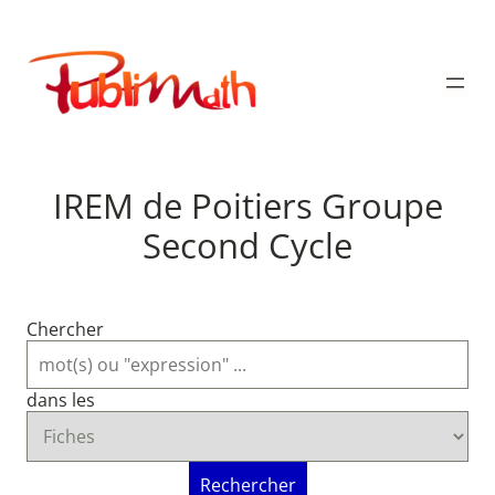
Aller
au
Publimath
contenu
IREM de Poitiers Groupe
Second Cycle
Chercher
dans les
Rechercher