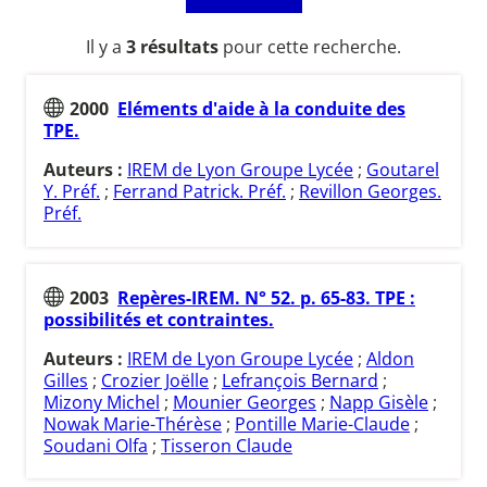
Il y a
3 résultats
pour cette recherche.
2000
Eléments d'aide à la conduite des
TPE.
Auteurs :
IREM de Lyon Groupe Lycée
;
Goutarel
Y. Préf.
;
Ferrand Patrick. Préf.
;
Revillon Georges.
Préf.
2003
Repères-IREM. N° 52. p. 65-83. TPE :
possibilités et contraintes.
Auteurs :
IREM de Lyon Groupe Lycée
;
Aldon
Gilles
;
Crozier Joëlle
;
Lefrançois Bernard
;
Mizony Michel
;
Mounier Georges
;
Napp Gisèle
;
Nowak Marie-Thérèse
;
Pontille Marie-Claude
;
Soudani Olfa
;
Tisseron Claude