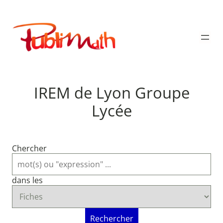
Aller
au
Publimath
contenu
IREM de Lyon Groupe
Lycée
Chercher
dans les
Rechercher