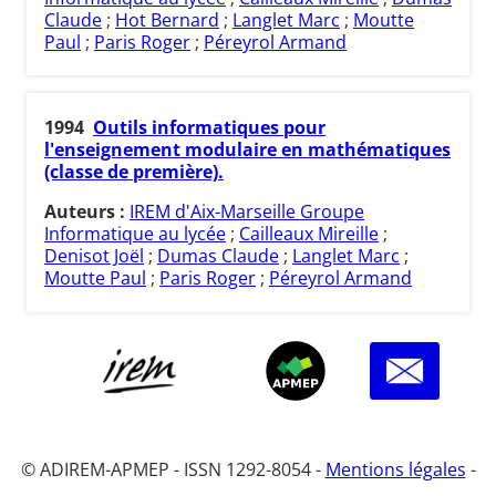
Claude
;
Hot Bernard
;
Langlet Marc
;
Moutte
Paul
;
Paris Roger
;
Péreyrol Armand
1994
Outils informatiques pour
l'enseignement modulaire en mathématiques
(classe de première).
Auteurs :
IREM d'Aix-Marseille Groupe
Informatique au lycée
;
Cailleaux Mireille
;
Denisot Joël
;
Dumas Claude
;
Langlet Marc
;
Moutte Paul
;
Paris Roger
;
Péreyrol Armand
© ADIREM-APMEP - ISSN 1292-8054 -
Mentions légales
-