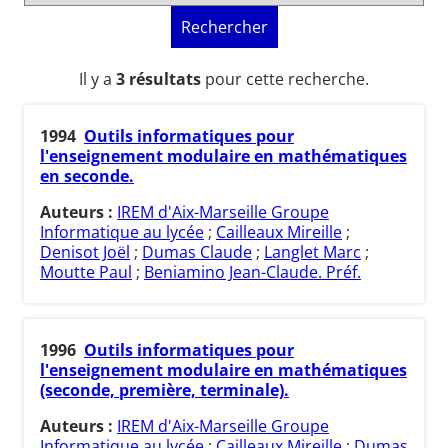
Rechercher
Il y a
3 résultats
pour cette recherche.
1994
Outils informatiques pour
l'enseignement modulaire en mathématiques
en seconde.
Auteurs :
IREM d'Aix-Marseille Groupe
Informatique au lycée
;
Cailleaux Mireille
;
Denisot Joël
;
Dumas Claude
;
Langlet Marc
;
Moutte Paul
;
Beniamino Jean-Claude. Préf.
1996
Outils informatiques pour
l'enseignement modulaire en mathématiques
(seconde, première, terminale).
Auteurs :
IREM d'Aix-Marseille Groupe
Informatique au lycée
;
Cailleaux Mireille
;
Dumas