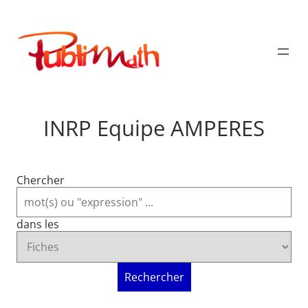
Aller
au
Publimath
contenu
INRP Equipe AMPERES
Chercher
dans les
Rechercher