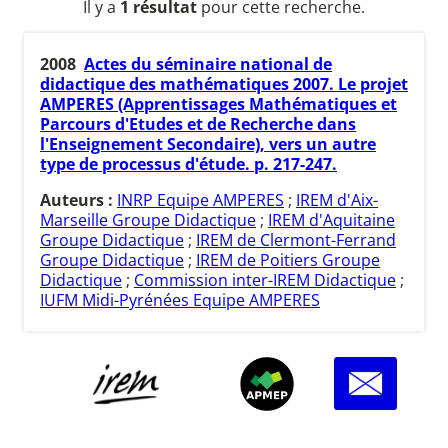
Il y a
1 résultat
pour cette recherche.
2008
Actes du séminaire national de
didactique des mathématiques 2007. Le projet
AMPERES (Apprentissages Mathématiques et
Parcours d'Etudes et de Recherche dans
l'Enseignement Secondaire), vers un autre
type de processus d'étude. p. 217-247.
Auteurs :
INRP Equipe AMPERES
;
IREM d'Aix-
Marseille Groupe Didactique
;
IREM d'Aquitaine
Groupe Didactique
;
IREM de Clermont-Ferrand
Groupe Didactique
;
IREM de Poitiers Groupe
Didactique
;
Commission inter-IREM Didactique
;
IUFM Midi-Pyrénées Equipe AMPERES