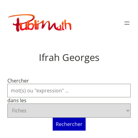
Aller
au
Publimath
contenu
Ifrah Georges
Chercher
dans les
Rechercher