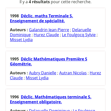
Il y a
4 résultats
pour cette recherche.
1998
Déclic. maths Terminale S.
Enseignement de spécialité.
Auteurs :
Galandrin Jean-Pierre
;
Delaruelle
Dominique
;
Hurez Claude
;
Le Foulgocq Sylvie
;
Misset Lydia
1995
Déclic Mathématiques Première S
Géométrie.
Auteurs :
Aubry Danielle
;
Autran Nicolas
;
Hurez
Claude
;
Misset Lydia
1996
Déclic. Mathématiques terminale S.
Enseignement obligatoire.
Auteurs :
Delaruelle Dominique
;
Le Foulgocq