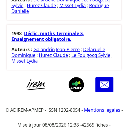
Sylvie
;
Hurez Claude
;
Misset Lydia
;
Rodrigue
Danielle
1998
Déclic. maths Terminale S,
Enseignement obligatoire.
Auteurs :
Galandrin Jean-Pierre
;
Delaruelle
Dominique
;
Hurez Claude
;
Le Foulgocq Sylvie
;
Misset Lydia
© ADIREM-APMEP - ISSN 1292-8054 -
Mentions légales
-
Mise à jour 08/08/2026 12:38 -
42565 fiches -