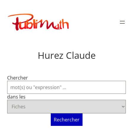
Aller
au
Publimath
contenu
Hurez Claude
Chercher
dans les
Rechercher