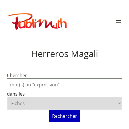
Aller
au
Publimath
contenu
Herreros Magali
Chercher
dans les
Rechercher