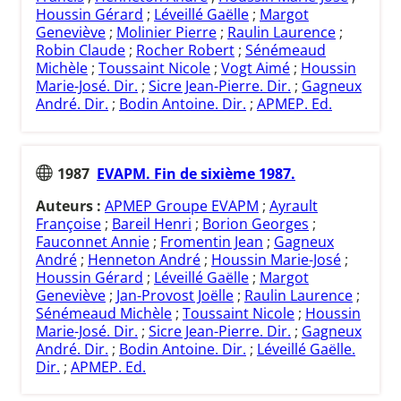
Houssin Gérard
;
Léveillé Gaëlle
;
Margot
Geneviève
;
Molinier Pierre
;
Raulin Laurence
;
Robin Claude
;
Rocher Robert
;
Sénémeaud
Michèle
;
Toussaint Nicole
;
Vogt Aimé
;
Houssin
Marie-José. Dir.
;
Sicre Jean-Pierre. Dir.
;
Gagneux
André. Dir.
;
Bodin Antoine. Dir.
;
APMEP. Ed.
1987
EVAPM. Fin de sixième 1987.
Auteurs :
APMEP Groupe EVAPM
;
Ayrault
Françoise
;
Bareil Henri
;
Borion Georges
;
Fauconnet Annie
;
Fromentin Jean
;
Gagneux
André
;
Henneton André
;
Houssin Marie-José
;
Houssin Gérard
;
Léveillé Gaëlle
;
Margot
Geneviève
;
Jan-Provost Joëlle
;
Raulin Laurence
;
Sénémeaud Michèle
;
Toussaint Nicole
;
Houssin
Marie-José. Dir.
;
Sicre Jean-Pierre. Dir.
;
Gagneux
André. Dir.
;
Bodin Antoine. Dir.
;
Léveillé Gaëlle.
Dir.
;
APMEP. Ed.