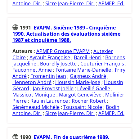
Antoine. Dir.
;
Sicre Jean-Pierre. Dir.
;
APMEP. Ed.
1991
EVAPM. Sixième 1989 - Cinquième
1990. Actualisation des évaluations sixième
1987 et cinquième 1988.
Auteurs :
APMEP Groupe EVAPM
;
Autexier
Claire
;
Ayrault Françoise
;
Bareil Henri
;
Bornens
Jacqueline
;
Bourelly Josette
;
Couturier François
;
Fauconnet Annie
;
Fontaine Marie-Danielle
;
Friry
André
;
Fromentin Jean
;
Gagneux André
;
Henneton André
;
Houssin Marie-José
;
Houssin
Gérard
;
Jan-Provost Joëlle
;
Léveillé Gaëlle
;
Massicot Monique
;
Margot Geneviève
;
Molinier
Pierre
;
Raulin Laurence
;
Rocher Robert
;
Sénémeaud Michèle
;
Toussaint Nicole
;
Bodin
Antoine. Dir.
;
Sicre Jean-Pierre. Dir.
;
APMEP. Ed.
1990
EVAPM. Fin de quatrième 1989.