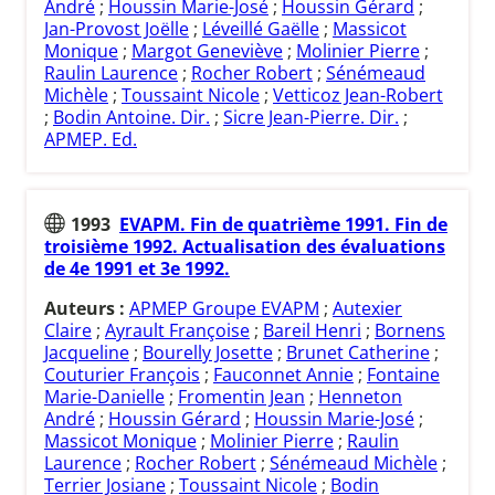
André
;
Houssin Marie-José
;
Houssin Gérard
;
Jan-Provost Joëlle
;
Léveillé Gaëlle
;
Massicot
Monique
;
Margot Geneviève
;
Molinier Pierre
;
Raulin Laurence
;
Rocher Robert
;
Sénémeaud
Michèle
;
Toussaint Nicole
;
Vetticoz Jean-Robert
;
Bodin Antoine. Dir.
;
Sicre Jean-Pierre. Dir.
;
APMEP. Ed.
1993
EVAPM. Fin de quatrième 1991. Fin de
troisième 1992. Actualisation des évaluations
de 4e 1991 et 3e 1992.
Auteurs :
APMEP Groupe EVAPM
;
Autexier
Claire
;
Ayrault Françoise
;
Bareil Henri
;
Bornens
Jacqueline
;
Bourelly Josette
;
Brunet Catherine
;
Couturier François
;
Fauconnet Annie
;
Fontaine
Marie-Danielle
;
Fromentin Jean
;
Henneton
André
;
Houssin Gérard
;
Houssin Marie-José
;
Massicot Monique
;
Molinier Pierre
;
Raulin
Laurence
;
Rocher Robert
;
Sénémeaud Michèle
;
Terrier Josiane
;
Toussaint Nicole
;
Bodin