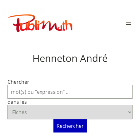
Aller
au
Publimath
contenu
Henneton André
Chercher
dans les
Rechercher