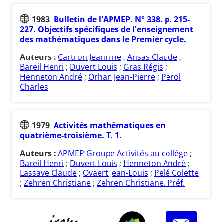
1983
Bulletin de l'APMEP. N° 338. p. 215-
227. Objectifs spécifiques de l'enseignement
des mathématiques dans le Premier cycle.
Auteurs :
Cartron Jeannine
;
Ansas Claude
;
Bareil Henri
;
Duvert Louis
;
Gras Régis
;
Henneton André
;
Orhan Jean-Pierre
;
Perol
Charles
1979
Activités mathématiques en
quatrième-troisième. T. 1.
Auteurs :
APMEP Groupe Activités au collège
;
Bareil Henri
;
Duvert Louis
;
Henneton André
;
Lassave Claude
;
Ovaert Jean-Louis
;
Pelé Colette
;
Zehren Christiane
;
Zehren Christiane. Préf.