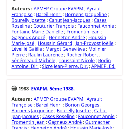
Auteurs :
APMEP Groupe EVAPM
;
Ayrault
Françoise
;
Bareil Henri
;
Bornens Jacqueline
;
Bourelly Josette
;
Cahut Jean-Jacques
;
Cases
Roseline
;
Couturier François
;
Fauconnet Annie
;
Fontaine Marie-Danielle
;
Fromentin Jean
;
Gagneux André
;
Henneton André
;
Houssin
Marie-José
;
Houssin Gérard
;
Jan-Provost Joëlle
;
Léveillé Gaëlle
;
Margot Geneviève
;
Molinier
Pierre
;
Raulin Laurence
;
Rocher Robert
;
Sénémeaud Michèle
;
Toussaint Nicole
;
Bodin
Antoine. Dir.
;
Sicre Jean-Pierre. Dir.
;
APMEP. Ed.
1988
EVAPM. 5ème 1988.
Auteurs :
APMEP Groupe EVAPM
;
Ayrault
Françoise
;
Bareil Henri
;
Borion Georges
;
Bornens Jacqueline
;
Bourelly Josette
;
Cahut
Jean-Jacques
;
Cases Roseline
;
Fauconnet Annie
;
Fromentin Jean
;
Gagneux André
;
Gutmacher
Francis
;
Henneton André
;
Houssin Marie-José
;