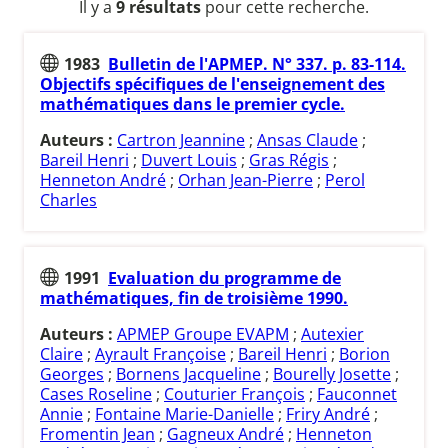
Il y a
9 résultats
pour cette recherche.
1983
Bulletin de l'APMEP. N° 337. p. 83-114.
Objectifs spécifiques de l'enseignement des
mathématiques dans le premier cycle.
Auteurs :
Cartron Jeannine
;
Ansas Claude
;
Bareil Henri
;
Duvert Louis
;
Gras Régis
;
Henneton André
;
Orhan Jean-Pierre
;
Perol
Charles
1991
Evaluation du programme de
mathématiques, fin de troisième 1990.
Auteurs :
APMEP Groupe EVAPM
;
Autexier
Claire
;
Ayrault Françoise
;
Bareil Henri
;
Borion
Georges
;
Bornens Jacqueline
;
Bourelly Josette
;
Cases Roseline
;
Couturier François
;
Fauconnet
Annie
;
Fontaine Marie-Danielle
;
Friry André
;
Fromentin Jean
;
Gagneux André
;
Henneton