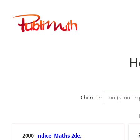
Aller
au
Publimath
contenu
H
Chercher
2000
Indice. Maths 2de.