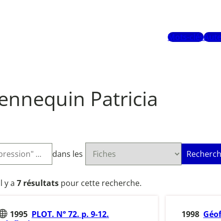
Mots-clés
Aute
ennequin Patricia
dans les
Recherch
Il y a
7 résultats
pour cette recherche.
1995
PLOT. N° 72. p. 9-12.
1998
Géof