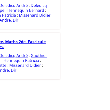
Deledicq André
;
Deledicq
ppe
;
Hennequin Bernard
;
 Patricia
;
Missenard Didier
André. Dir.
ce. Maths 2de. Fascicule
s.
Deledicq André
;
Gauthier
s
;
Hennequin Patricia
;
ette
;
Missenard Didier
;
ndré. Dir.