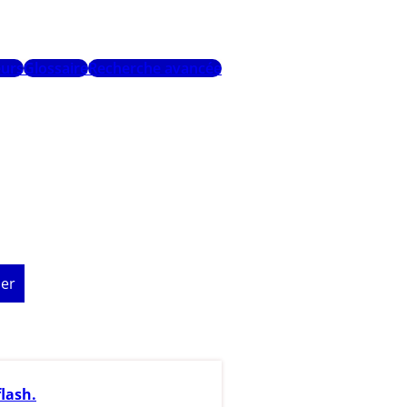
urs
Glossaire
Recherche avancée
er
lash.