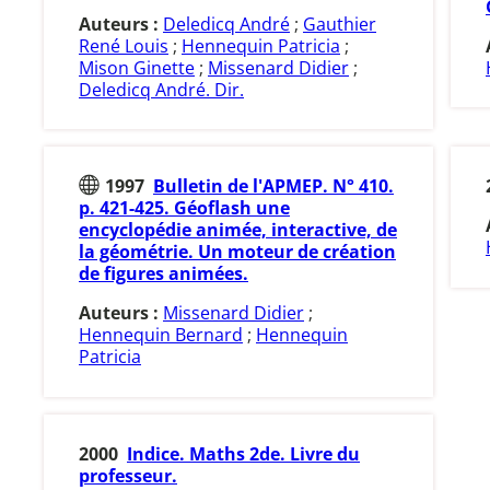
Auteurs :
Deledicq André
;
Gauthier
René Louis
;
Hennequin Patricia
;
Mison Ginette
;
Missenard Didier
;
Deledicq André. Dir.
1997
Bulletin de l'APMEP. N° 410.
p. 421-425. Géoflash une
encyclopédie animée, interactive, de
la géométrie. Un moteur de création
de figures animées.
Auteurs :
Missenard Didier
;
Hennequin Bernard
;
Hennequin
Patricia
2000
Indice. Maths 2de. Livre du
professeur.