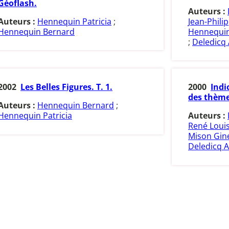
Géoflash.
Auteurs :
Auteurs :
Hennequin Patricia
;
Jean-Phili
Hennequin Bernard
Hennequin
;
Deledicq 
2002
Les Belles Figures. T. 1.
2000
Indi
des thème
Auteurs :
Hennequin Bernard
;
Hennequin Patricia
Auteurs :
René Loui
Mison Gin
Deledicq A