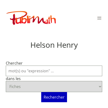
Aller
au
Publimath
contenu
Helson Henry
Chercher
dans les
Rechercher