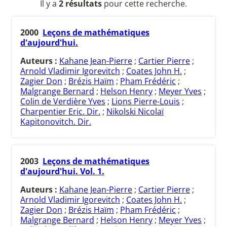
Il y a
2 résultats
pour cette recherche.
2000
Leçons de mathématiques
d'aujourd'hui.
Auteurs :
Kahane Jean-Pierre
;
Cartier Pierre
;
Arnold Vladimir Igorevitch
;
Coates John H.
;
Zagier Don
;
Brézis Haïm
;
Pham Frédéric
;
Malgrange Bernard
;
Helson Henry
;
Meyer Yves
;
Colin de Verdière Yves
;
Lions Pierre-Louis
;
Charpentier Eric. Dir.
;
Nikolski Nicolaï
Kapitonovitch. Dir.
2003
Leçons de mathématiques
d'aujourd'hui. Vol. 1.
Auteurs :
Kahane Jean-Pierre
;
Cartier Pierre
;
Arnold Vladimir Igorevitch
;
Coates John H.
;
Zagier Don
;
Brézis Haïm
;
Pham Frédéric
;
Malgrange Bernard
;
Helson Henry
;
Meyer Yves
;