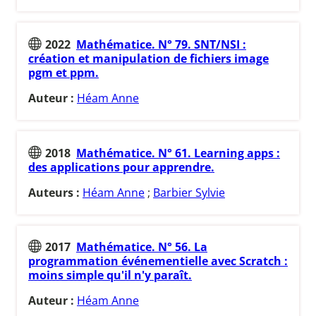
2022
Mathématice. N° 79. SNT/NSI :
création et manipulation de fichiers image
pgm et ppm.
Auteur :
Héam Anne
2018
Mathématice. N° 61. Learning apps :
des applications pour apprendre.
Auteurs :
Héam Anne
;
Barbier Sylvie
2017
Mathématice. N° 56. La
programmation événementielle avec Scratch :
moins simple qu'il n'y paraît.
Auteur :
Héam Anne