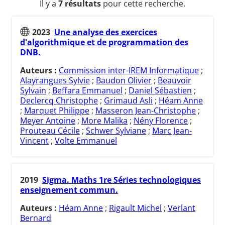
Il y a
7 résultats
pour cette recherche.
2023
Une analyse des exercices
d'algorithmique et de programmation des
DNB.
Auteurs :
Commission inter-IREM Informatique
;
Alayrangues Sylvie
;
Baudon Olivier
;
Beauvoir
Sylvain
;
Beffara Emmanuel
;
Daniel Sébastien
;
Declercq Christophe
;
Grimaud Asli
;
Héam Anne
;
Marquet Philippe
;
Masseron Jean-Christophe
;
Meyer Antoine
;
More Malika
;
Nény Florence
;
Prouteau Cécile
;
Schwer Sylviane
;
Marc Jean-
Vincent
;
Volte Emmanuel
2019
Sigma. Maths 1re Séries technologiques
enseignement commun.
Auteurs :
Héam Anne
;
Rigault Michel
;
Verlant
Bernard