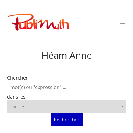
Aller
au
Publimath
contenu
Héam Anne
Chercher
dans les
Rechercher