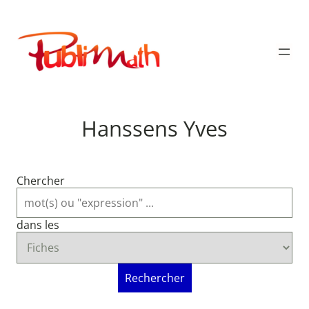
Aller
au
Publimath
contenu
Hanssens Yves
Chercher
dans les
Rechercher