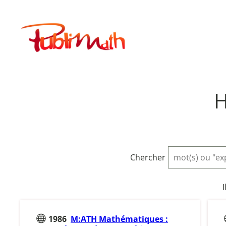
Aller
au
Publimath
contenu
H
Chercher
I
1986
M:ATH Mathématiques :