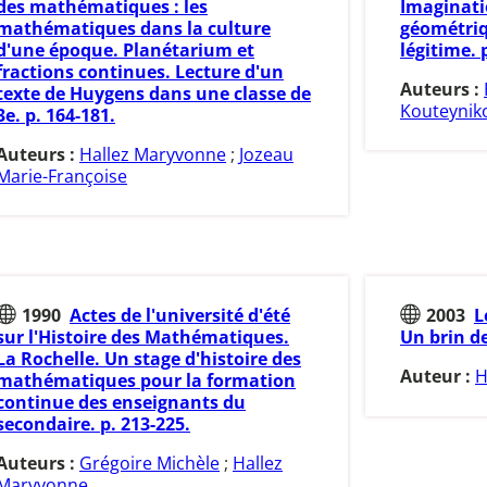
des mathématiques : les
Imaginati
mathématiques dans la culture
géométriq
d'une époque. Planétarium et
légitime. 
fractions continues. Lecture d'un
Auteurs :
texte de Huygens dans une classe de
Kouteyniko
3e. p. 164-181.
Auteurs :
Hallez Maryvonne
;
Jozeau
Marie-Françoise
1990
Actes de l'université d'été
2003
L
sur l'Histoire des Mathématiques.
Un brin d
La Rochelle. Un stage d'histoire des
Auteur :
H
mathématiques pour la formation
continue des enseignants du
secondaire. p. 213-225.
Auteurs :
Grégoire Michèle
;
Hallez
Maryvonne