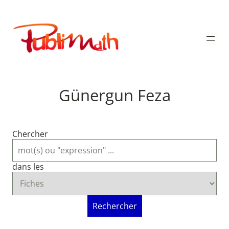
Aller
au
Publimath
contenu
Günergun Feza
Chercher
dans les
Rechercher