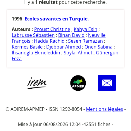
Il y a
1 résultat
pour cette recherche.
1996
Ecoles savantes en Turquie.
Auteurs :
Proust Christine
;
Kahya Esin
;
Labrusse Sébastien
;
Binan David
;
Neuville
François
;
Hadda Rachid
;
Sesen Ramazan
;
Kermes Basile
;
Djebbar Ahmed
;
Onen Sabina
;
Ihsanoglu Ekmeleddin
;
Soylal Ahmet
;
Günergun
Feza
© ADIREM-APMEP - ISSN 1292-8054 -
Mentions légales
-
Mise à jour 06/08/2026 12:04 -
42551 fiches -