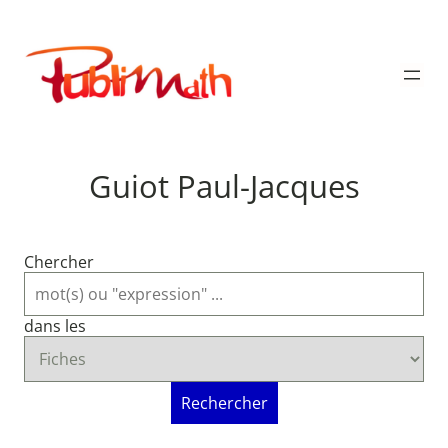
Aller
au
Publimath
contenu
Guiot Paul-Jacques
Chercher
dans les
Rechercher