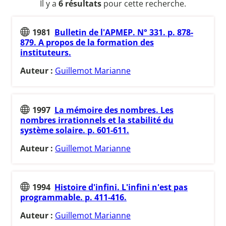
Il y a
6 résultats
pour cette recherche.
1981
Bulletin de l'APMEP. N° 331. p. 878-
879. A propos de la formation des
instituteurs.
Auteur :
Guillemot Marianne
1997
La mémoire des nombres. Les
nombres irrationnels et la stabilité du
système solaire. p. 601-611.
Auteur :
Guillemot Marianne
1994
Histoire d'infini. L'infini n'est pas
programmable. p. 411-416.
Auteur :
Guillemot Marianne