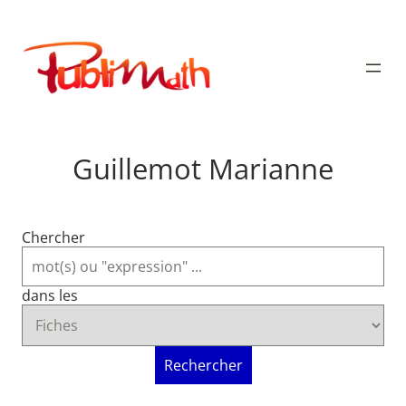
Aller
au
Publimath
contenu
Guillemot Marianne
Chercher
dans les
Rechercher