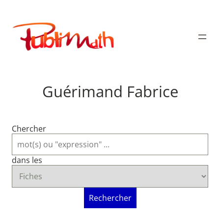
Aller
au
Publimath
contenu
Guérimand Fabrice
Chercher
dans les
Rechercher