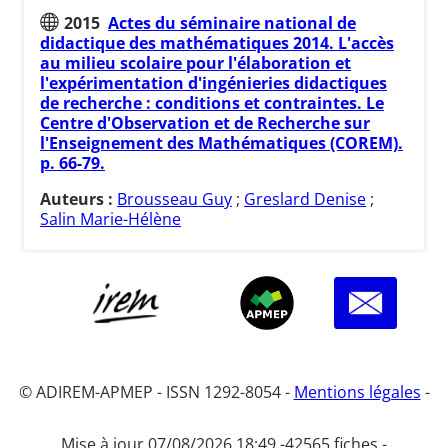
2015
Actes du séminaire national de
didactique des mathématiques 2014. L'accès
au milieu scolaire pour l'élaboration et
l'expérimentation d'ingénieries didactiques
de recherche : conditions et contraintes. Le
Centre d'Observation et de Recherche sur
l'Enseignement des Mathématiques (COREM).
p. 66-79.
Auteurs :
Brousseau Guy
;
Greslard Denise
;
Salin Marie-Hélène
© ADIREM-APMEP - ISSN 1292-8054 -
Mentions légales
-
Mise à jour 07/08/2026 18:49 -
42565 fiches -