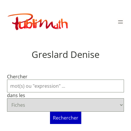
Aller
au
Publimath
contenu
Greslard Denise
Chercher
dans les
Rechercher