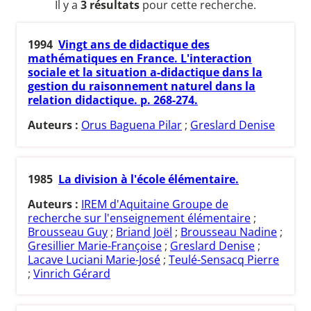
Il y a
3 résultats
pour cette recherche.
1994
Vingt ans de didactique des
mathématiques en France. L'interaction
sociale et la situation a-didactique dans la
gestion du raisonnement naturel dans la
relation didactique. p. 268-274.
Auteurs :
Orus Baguena Pilar
;
Greslard Denise
1985
La division à l'école élémentaire.
Auteurs :
IREM d'Aquitaine Groupe de
recherche sur l'enseignement élémentaire
;
Brousseau Guy
;
Briand Joël
;
Brousseau Nadine
;
Gresillier Marie-Françoise
;
Greslard Denise
;
Lacave Luciani Marie-José
;
Teulé-Sensacq Pierre
;
Vinrich Gérard