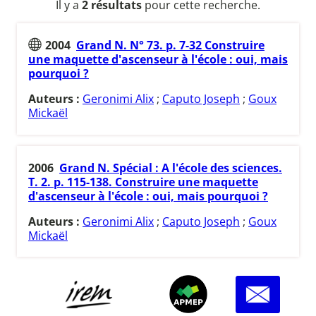
Il y a
2 résultats
pour cette recherche.
2004
Grand N. N° 73. p. 7-32 Construire
une maquette d'ascenseur à l'école : oui, mais
pourquoi ?
Auteurs :
Geronimi Alix
;
Caputo Joseph
;
Goux
Mickaël
2006
Grand N. Spécial : A l'école des sciences.
T. 2. p. 115-138. Construire une maquette
d'ascenseur à l'école : oui, mais pourquoi ?
Auteurs :
Geronimi Alix
;
Caputo Joseph
;
Goux
Mickaël