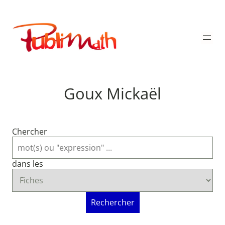
Aller
au
Publimath
contenu
Goux Mickaël
Chercher
dans les
Rechercher