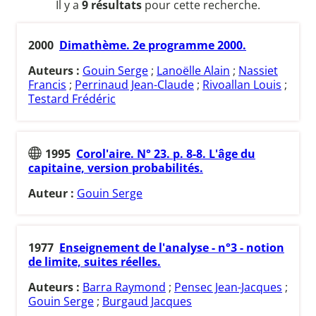
Il y a
9 résultats
pour cette recherche.
2000
Dimathème. 2e programme 2000.
Auteurs :
Gouin Serge
;
Lanoëlle Alain
;
Nassiet
Francis
;
Perrinaud Jean-Claude
;
Rivoallan Louis
;
Testard Frédéric
1995
Corol'aire. N° 23. p. 8-8. L'âge du
capitaine, version probabilités.
Auteur :
Gouin Serge
1977
Enseignement de l'analyse - n°3 - notion
de limite, suites réelles.
Auteurs :
Barra Raymond
;
Pensec Jean-Jacques
;
Gouin Serge
;
Burgaud Jacques