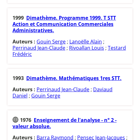
1999
Dimathème. Programme 1999. T STT
Action et Communication Commerciales
Administratives.
Auteurs :
Gouin Serge
;
Lanoëlle Alain
;
Perrinaud Jean-Claude
;
Rivoallan Louis
;
Testard
Frédéric
1993
Dimathème. Mathématiques 1res STT.
Auteurs :
Perrinaud Jean-Claude
;
Daviaud
Daniel
;
Gouin Serge
1976
Enseignement de l'analyse - n° 2 -
valeur absolue.
Auteurs :
Barra Raymond
;
Pensec Jean-Jacques
;