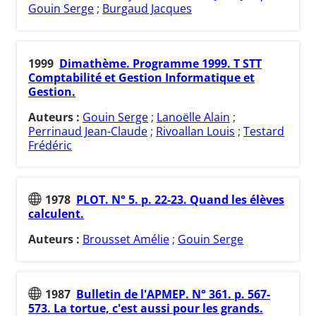
Gouin Serge
;
Burgaud Jacques
1999
Dimathème. Programme 1999. T STT
Comptabilité et Gestion Informatique et
Gestion.
Auteurs :
Gouin Serge
;
Lanoëlle Alain
;
Perrinaud Jean-Claude
;
Rivoallan Louis
;
Testard
Frédéric
1978
PLOT. N° 5. p. 22-23. Quand les élèves
calculent.
Auteurs :
Brousset Amélie
;
Gouin Serge
1987
Bulletin de l'APMEP. N° 361. p. 567-
573. La tortue, c'est aussi pour les grands.