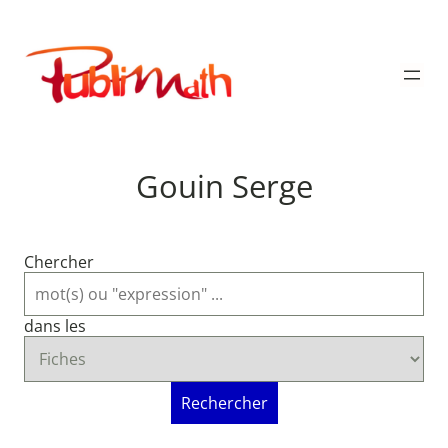
Aller
au
Publimath
contenu
Gouin Serge
Chercher
dans les
Rechercher