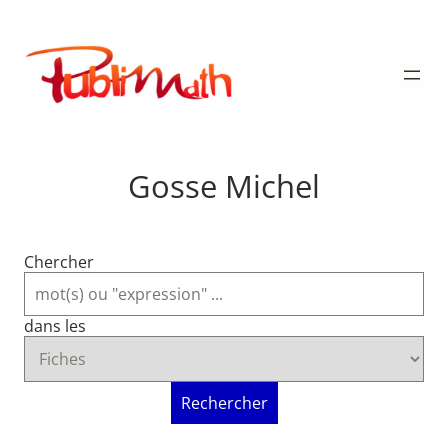
Aller
au
Publimath
contenu
Gosse Michel
Chercher
dans les
Rechercher