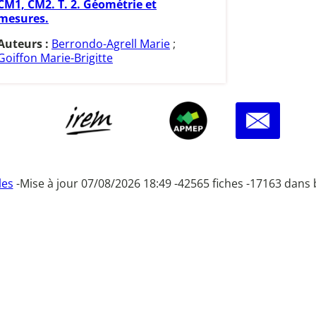
CM1, CM2. T. 2. Géométrie et
mesures.
Auteurs :
Berrondo-Agrell Marie
;
Goiffon Marie-Brigitte
les
-
Mise à jour 07/08/2026 18:49 -
42565 fiches -
17163 dans 