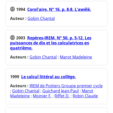
1994
Corol'aire. N° 16. p. 8-8. L'awélé.
Auteur :
Gobin Chantal
2003
Repères-IREM. N° 50. p. 5-12. Les
puissances de dix et les calculatrices en
quatrième.
Auteurs :
Gobin Chantal
;
Marot Madeleine
1999
Le calcul littéral au collège.
Auteurs :
IREM de Poitiers Groupe premier cycle
;
Gobin Chantal
;
Guichard Jean-Paul
;
Marot
Madeleine
;
Moinier F.
;
Riffet D.
;
Robin Claude