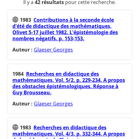
Il y a
42 résultats
pour cette recherche.
1983
Contributions à la seconde école
d'été de didactique des mathématiques,
Olivet 5-17 juillet 1982. L'épistémologie des
nombres négatifs. p. 153-153.
Auteur :
Glaeser Georges
1984
Recherches en didactique des
mathématiques. Vol. 5/2. p. 229-234. A propos
des obstacles épistémologiques. Réponse à
Guy Brousseau.
Auteur :
Glaeser Georges
1983
Recherches en didactique des
mathématiques. Vol. 4/3. p. 332-344. A propos