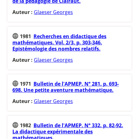
de la pédagogie de Clairaut.
Auteur :
Glaeser Georges
1981
Recherches en didactique des
mathématiques. Vol. 2/3. p. 303-346.
Epistémologie des nombres relatifs.
Auteur :
Glaeser Georges
1971
Bulletin de l'APMEP. N° 281. p. 693-
698. Une petite aventure mathématique.
Auteur :
Glaeser Georges
1982
Bulletin de l'APMEP. N° 332. p. 82-92.
La didactique expérimentale des
mathématiques.