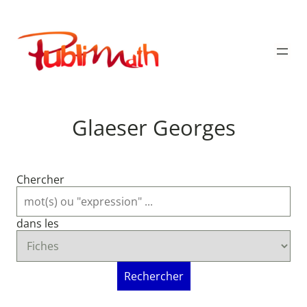
Aller
au
Publimath
contenu
Glaeser Georges
Chercher
dans les
Rechercher