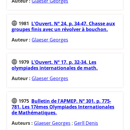
Auteur :
Glaeser Georges
1981
L'Ouvert. N° 24. p. 34-47. Chasse aux
groupes finis avec un révolver à bouchon.
Auteur :
Glaeser Georges
1979
L'Ouvert. N° 17. p. 32-34. Les
olympiades internationales de math.
Auteur :
Glaeser Georges
1975
Bulletin de l'APMEP. N° 301. p. 775-
781. Les 17èmes Olympiades Internationales
de Mathématiques.
Auteurs :
Glaeser Georges
;
Gerll Denis