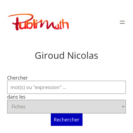
Aller
au
Publimath
contenu
Giroud Nicolas
Chercher
dans les
Rechercher