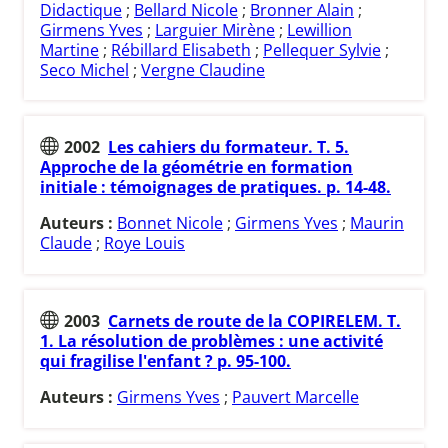
Didactique
;
Bellard Nicole
;
Bronner Alain
;
Girmens Yves
;
Larguier Mirène
;
Lewillion
Martine
;
Rébillard Elisabeth
;
Pellequer Sylvie
;
Seco Michel
;
Vergne Claudine
2002
Les cahiers du formateur. T. 5.
Approche de la géométrie en formation
initiale : témoignages de pratiques. p. 14-48.
Auteurs :
Bonnet Nicole
;
Girmens Yves
;
Maurin
Claude
;
Roye Louis
2003
Carnets de route de la COPIRELEM. T.
1. La résolution de problèmes : une activité
qui fragilise l'enfant ? p. 95-100.
Auteurs :
Girmens Yves
;
Pauvert Marcelle