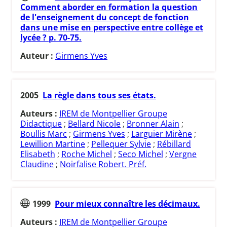
Comment aborder en formation la question
de l'enseignement du concept de fonction
dans une mise en perspective entre collège et
lycée ? p. 70-75.
Auteur :
Girmens Yves
2005
La règle dans tous ses états.
Auteurs :
IREM de Montpellier Groupe
Didactique
;
Bellard Nicole
;
Bronner Alain
;
Boullis Marc
;
Girmens Yves
;
Larguier Mirène
;
Lewillion Martine
;
Pellequer Sylvie
;
Rébillard
Elisabeth
;
Roche Michel
;
Seco Michel
;
Vergne
Claudine
;
Noirfalise Robert. Préf.
1999
Pour mieux connaître les décimaux.
Auteurs :
IREM de Montpellier Groupe