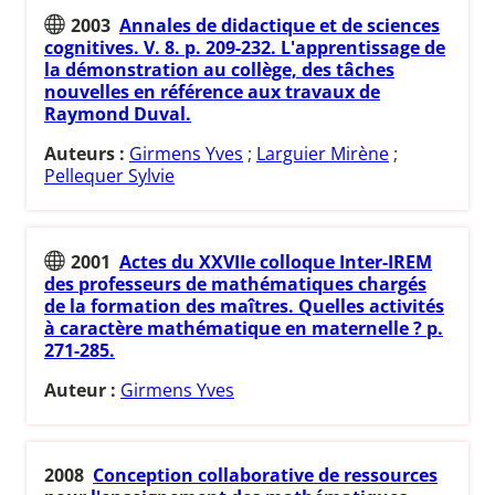
2003
Annales de didactique et de sciences
cognitives. V. 8. p. 209-232. L'apprentissage de
la démonstration au collège, des tâches
nouvelles en référence aux travaux de
Raymond Duval.
Auteurs :
Girmens Yves
;
Larguier Mirène
;
Pellequer Sylvie
2001
Actes du XXVIIe colloque Inter-IREM
des professeurs de mathématiques chargés
de la formation des maîtres. Quelles activités
à caractère mathématique en maternelle ? p.
271-285.
Auteur :
Girmens Yves
2008
Conception collaborative de ressources