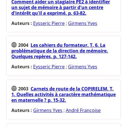
Comment aider un stagiaire PE2 à identifier
un sujet de mémoire à partir d'un centre
d'intérêt qu'il a exprimé. p. 63-82.
Auteurs :
Eysseric Pierre
;
Girmens Yves
2004
Les cahiers du formateur. T. 6. La
problématique de la direction de mémoire.
Quelques repères. p. 127-142.
Auteurs :
Eysseric Pierre
;
Girmens Yves
2003
Carnets de route de la COPIRELEM. T.
1. Quelles activités à caractère mathématique
en maternelle ? p. 15-32.
Auteurs :
Girmens Yves
;
André Françoise