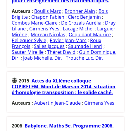
pour l'enseignement des mathématiques.
Auteurs :
Boullis Marc
;
Bronner Alain
;
Bois
Brigitte
;
Chapon Fabien
;
Clerc Benjamin
;
Combes Marie-Claire
;
De Crozals Aurélia
;
Dray
Liliane
;
Girmens Yves
;
Lacage Michel
;
Larguier
Mirène
;
Moreau Nicolas
;
Ocquidant Maurice
;
Pellequer Sylvie
;
Ravier Jean-Marc
;
Roux
François
;
Salles Jacques
;
Saumade Henri
;
Sauter Mireille
;
Théret David
;
Guin Dominique.
Dir.
;
Joab Michelle. Dir.
;
Trouche Luc. Dir.
2015
Actes du XLIème colloque
COPIRELEM. Mont-de Marsan 2014. situation
d'homologie-transposition : le solide caché.
Auteurs :
Aubertin Jean-Claude
;
Girmens Yves
2006
Babylone. Maths 5e. Programme 2006.