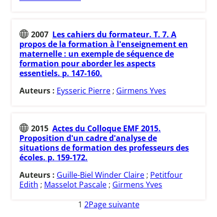
2007
Les cahiers du formateur. T. 7. A
propos de la formation à l'enseignement en
maternelle : un exemple de séquence de
formation pour aborder les aspects
essentiels. p. 147-160.
Auteurs :
Eysseric Pierre
;
Girmens Yves
2015
Actes du Colloque EMF 2015.
Proposition d'un cadre d'analyse de
situations de formation des professeurs des
écoles. p. 159-172.
Auteurs :
Guille-Biel Winder Claire
;
Petitfour
Edith
;
Masselot Pascale
;
Girmens Yves
1
2
Page suivante