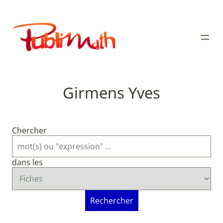
Aller
au
Publimath
contenu
Girmens Yves
Chercher
dans les
Rechercher