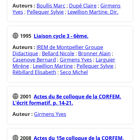
Auteurs :
Boullis Marc
;
Dupé Claire
;
Girmens
Yves
;
Pellequer Sylvie
;
Lewillion Martine. Dir.
1995
Liaison cycle 3 - 6ème.
Auteurs :
IREM de Montpellier Groupe
Didactique
;
Bellard Nicole
;
Bronner Alain
;
Casenove Bernard
;
Girmens Yves
;
Larguier
Mirène
;
Lewillion Martine
;
Pellequer Sylvie
;
Rébillard Elisabeth
;
Seco Michel
2001
Actes du 8e colloque de la CORFEM.
L'écrit formatif. p. 14-21.
Auteur :
Girmens Yves
2008
Actes du 15e colloque de la CORFEM.