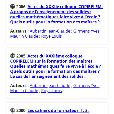
2006
Actes du XXXIIe colloque COPIRELEM.
A propos de l'enseignement des solides :
quelles mathématiques faire vivre à l'école ?
Quels outils pour la formation des maîtres ?
Auteurs :
Aubertin Jean-Claude
;
Girmens Yves
;
Maurin Claude
;
Roye Louis
2005
Actes du XXXIème colloque
COPIRELEM sur la formation des maîtres.
Quelles mathématiques faire vivre à l'école ?
Quels outils pour la formation des maîtres ?
Le cas de l'enseignement des solides.
Auteurs :
Aubertin Jean-Claude
;
Girmens Yves
;
Maurin Claude
;
Roye Louis
2000
Les cahiers du formateur. T. 3.