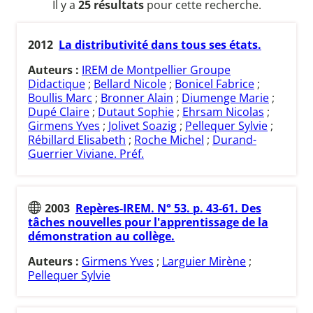
Il y a
25 résultats
pour cette recherche.
2012
La distributivité dans tous ses états.
Auteurs :
IREM de Montpellier Groupe
Didactique
;
Bellard Nicole
;
Bonicel Fabrice
;
Boullis Marc
;
Bronner Alain
;
Diumenge Marie
;
Dupé Claire
;
Dutaut Sophie
;
Ehrsam Nicolas
;
Girmens Yves
;
Jolivet Soazig
;
Pellequer Sylvie
;
Rébillard Elisabeth
;
Roche Michel
;
Durand-
Guerrier Viviane. Préf.
2003
Repères-IREM. N° 53. p. 43-61. Des
tâches nouvelles pour l'apprentissage de la
démonstration au collège.
Auteurs :
Girmens Yves
;
Larguier Mirène
;
Pellequer Sylvie