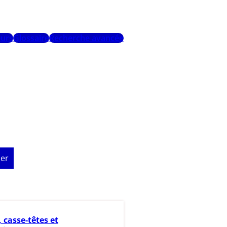
urs
Glossaire
Recherche avancée
er
, casse-têtes et