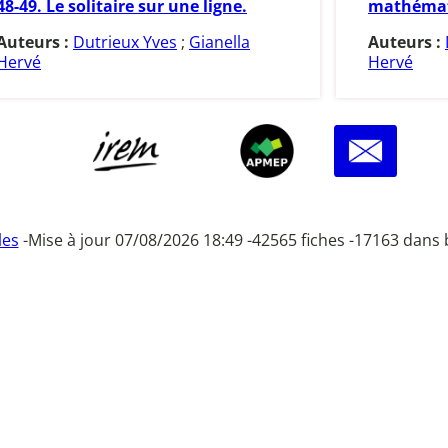
48-49. Le solitaire sur une ligne.
mathémat
Auteurs :
Dutrieux Yves
;
Gianella
Auteurs :
Hervé
Hervé
les
-
Mise à jour 07/08/2026 18:49 -
42565 fiches -
17163 dans 