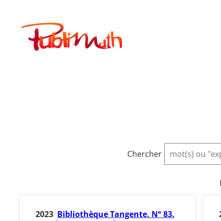
Aller
au
Publimath
contenu
Chercher
2023
Bibliothèque Tangente. N° 83.