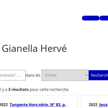
Mots-clés
Aute
Gianella Hervé
dans les
Recherch
Il y a
3 résultats
pour cette recherche.
2022
Tangente Hors-série. N° 83. p.
2022
Jeux