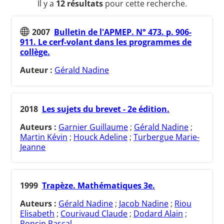
Il y a
12 résultats
pour cette recherche.
2007
Bulletin de l'APMEP. N° 473. p. 906-
911. Le cerf-volant dans les programmes de
collège.
Auteur :
Gérald Nadine
2018
Les sujets du brevet - 2e édition.
Auteurs :
Garnier Guillaume
;
Gérald Nadine
;
Martin Kévin
;
Houck Adeline
;
Turbergue Marie-
Jeanne
1999
Trapèze. Mathématiques 3e.
Auteurs :
Gérald Nadine
;
Jacob Nadine
;
Riou
Elisabeth
;
Courivaud Claude
;
Dodard Alain
;
Roncin Pascal