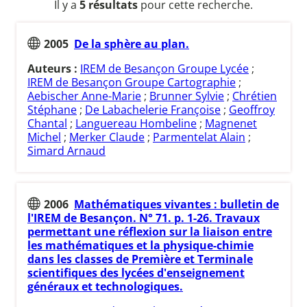
Il y a
5 résultats
pour cette recherche.
2005
De la sphère au plan.
Auteurs :
IREM de Besançon Groupe Lycée
;
IREM de Besançon Groupe Cartographie
;
Aebischer Anne-Marie
;
Brunner Sylvie
;
Chrétien
Stéphane
;
De Labachelerie Françoise
;
Geoffroy
Chantal
;
Languereau Hombeline
;
Magnenet
Michel
;
Merker Claude
;
Parmentelat Alain
;
Simard Arnaud
2006
Mathématiques vivantes : bulletin de
l'IREM de Besançon. N° 71. p. 1-26. Travaux
permettant une réflexion sur la liaison entre
les mathématiques et la physique-chimie
dans les classes de Première et Terminale
scientifiques des lycées d'enseignement
généraux et technologiques.