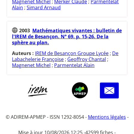
Magnenet Michel
;
Merker Claude
;
Parmentelat
Alain
;
Simard Arnaud
2003
Mathématiques vivantes : bulletin de
l'IREM de Besançon. N° 69. p. 15-26. De la
sphère au plan.
Auteurs :
IREM de Besançon Groupe Lycée
;
De
Labachelerie Françoise
;
Geoffroy Chantal
;
Magnenet Michel
;
Parmentelat Alain
© ADIREM-APMEP - ISSN 1292-8054 -
Mentions légales
-
Mise à jour 10/08/2026 12:25 -
42599 fiches -