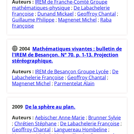
Auteurs :
IREM de Franche-Comté Groupe
mathématiques-physique
;
De Labachelerie
Françoise
;
Dunand Mickael
;
Geoffroy Chantal
;
Guillaume Philippe
;
Magnenet Michel
;
Raba
Françoise
2004
Mathématiques vivantes : bulletin de
l'IREM de Besançon. N° 70. p. 1-13. Projection
stéréographique.
Auteurs :
IREM de Besançon Groupe Lycée
;
De
Labachelerie Françoise
;
Geoffroy Chantal
;
Magnenet Michel
;
Parmentelat Alain
2009
De la sphère au plan.
Auteurs :
Aebischer Anne-Marie
;
Brunner Sylvie
;
Chrétien Stéphane
;
De Labachelerie Françoise
;
Geoffroy Chantal
;
Languereau Hombeline
;