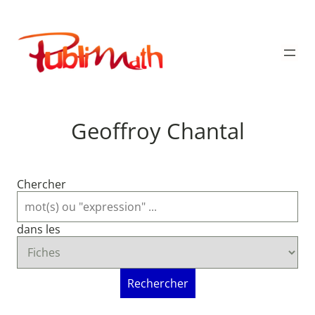
Aller
au
Publimath
contenu
Geoffroy Chantal
Chercher
dans les
Rechercher