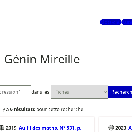
Mots-clés
Aute
Génin Mireille
dans les
Recherch
Il y a
6 résultats
pour cette recherche.
2019
Au fil des maths. N° 531. p.
2023
A