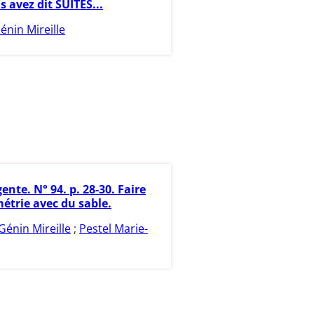
s avez dit SUITES...
énin Mireille
ente. N° 94. p. 28-30. Faire
étrie avec du sable.
Génin Mireille
;
Pestel Marie-