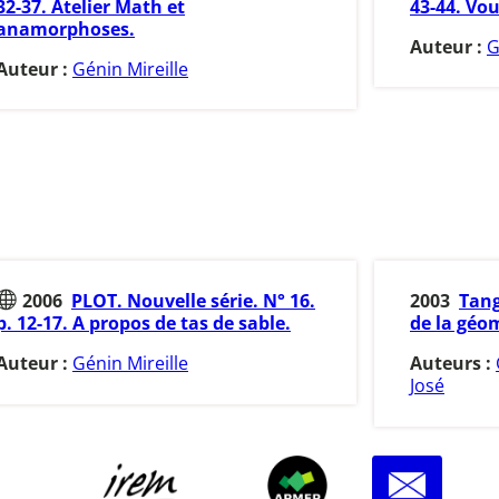
32-37. Atelier Math et
43-44. Vou
anamorphoses.
Auteur :
G
Auteur :
Génin Mireille
2006
PLOT. Nouvelle série. N° 16.
2003
Tang
p. 12-17. A propos de tas de sable.
de la géom
Auteur :
Génin Mireille
Auteurs :
José