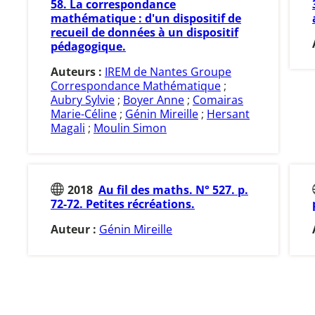
58. La correspondance
mathématique : d'un dispositif de
recueil de données à un dispositif
pédagogique.
Auteurs :
IREM de Nantes Groupe
Correspondance Mathématique
;
Aubry Sylvie
;
Boyer Anne
;
Comairas
Marie-Céline
;
Génin Mireille
;
Hersant
Magali
;
Moulin Simon
2018
Au fil des maths. N° 527. p.
72-72. Petites récréations.
Auteur :
Génin Mireille