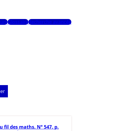
urs
Glossaire
Recherche avancée
er
u fil des maths. N° 547. p.